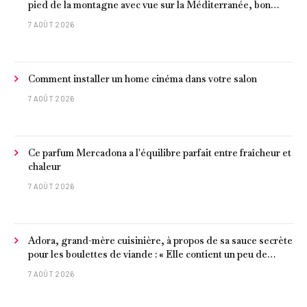
pied de la montagne avec vue sur la Méditerranée, bon
poisson et criques isolées
7 AOÛT 2026
Comment installer un home cinéma dans votre salon
7 AOÛT 2026
Ce parfum Mercadona a l'équilibre parfait entre fraîcheur et
chaleur
7 AOÛT 2026
Adora, grand-mère cuisinière, à propos de sa sauce secrète
pour les boulettes de viande : « Elle contient un peu de
curcuma, du poivre, une poignée d'amandes et des tomates
7 AOÛT 2026
frites »