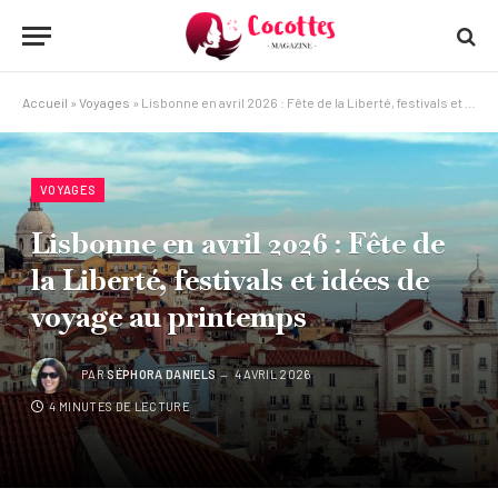
Accueil
»
Voyages
»
Lisbonne en avril 2026 : Fête de la Liberté, festivals et idées de voyage au printemps
VOYAGES
Lisbonne en avril 2026 : Fête de
la Liberté, festivals et idées de
voyage au printemps
PAR
SÉPHORA DANIELS
4 AVRIL 2026
4 MINUTES DE LECTURE