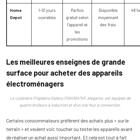
Home
1–10 jours
Parfois
Disponible
48 h
Depot
ouvrables
gratuit selon
moyennant
l’appareil et
des frais
les
promotions
Les meilleures enseignes de grande
surface pour acheter des appareils
électroménagers
La cuisinière Frigidaire Gallery FGIH3047VF, élégante, est équipée de
quatre brûleurs à induction et d’un vrai four à convection.
Certains consommateurs préfèrent des achats plus « sur le
terrain » et veulent voir, toucher ou tester les appareils avant
de réaliser un achat aussi important. Et cela est tout à fait