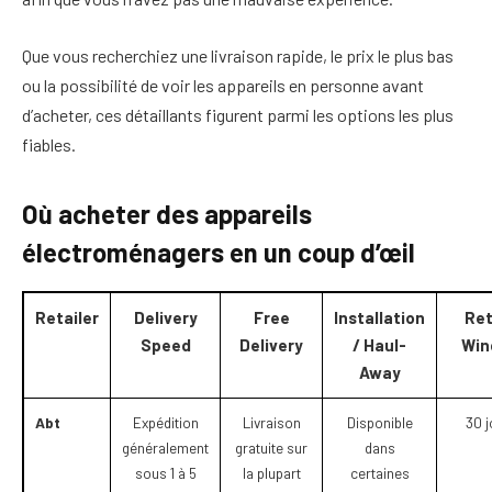
Que vous recherchiez une livraison rapide, le prix le plus bas
ou la possibilité de voir les appareils en personne avant
d’acheter, ces détaillants figurent parmi les options les plus
fiables.
Où acheter des appareils
électroménagers en un coup d’œil
Retailer
Delivery
Free
Installation
Ret
Speed
Delivery
/ Haul-
Win
Away
Abt
Expédition
Livraison
Disponible
30 j
généralement
gratuite sur
dans
sous 1 à 5
la plupart
certaines