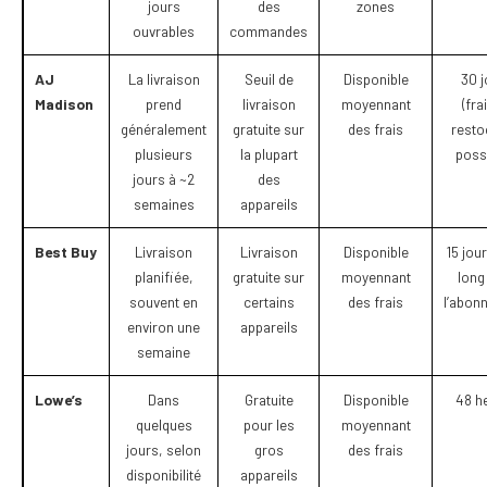
jours
des
zones
ouvrables
commandes
AJ
La livraison
Seuil de
Disponible
30 j
Madison
prend
livraison
moyennant
(fra
généralement
gratuite sur
des frais
resto
plusieurs
la plupart
possi
jours à ~2
des
semaines
appareils
Best Buy
Livraison
Livraison
Disponible
15 jour
planifiée,
gratuite sur
moyennant
long
souvent en
certains
des frais
l’abon
environ une
appareils
semaine
Lowe’s
Dans
Gratuite
Disponible
48 h
quelques
pour les
moyennant
jours, selon
gros
des frais
disponibilité
appareils