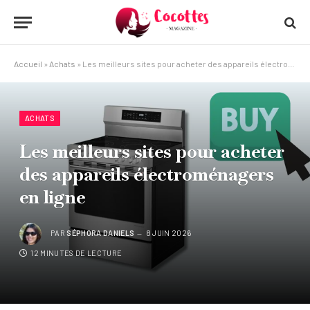
Accueil
»
Achats
»
Les meilleurs sites pour acheter des appareils électroménagers en ligne
ACHATS
Les meilleurs sites pour acheter
des appareils électroménagers
en ligne
PAR
SÉPHORA DANIELS
8 JUIN 2026
12 MINUTES DE LECTURE