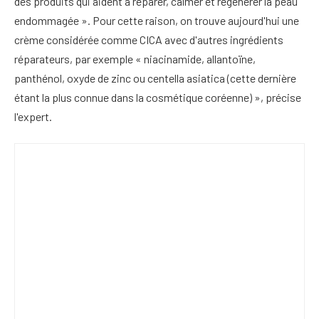
des produits qui aident à réparer, calmer et régénérer la peau
endommagée ». Pour cette raison, on trouve aujourd'hui une
crème considérée comme CICA avec d'autres ingrédients
réparateurs, par exemple « niacinamide, allantoïne,
panthénol, oxyde de zinc ou centella asiatica (cette dernière
étant la plus connue dans la cosmétique coréenne) », précise
l'expert.