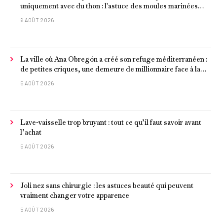
uniquement avec du thon : l'astuce des moules marinées
pour les rendre beaucoup plus juteux
6 AOÛT 2026
La ville où Ana Obregón a créé son refuge méditerranéen :
de petites criques, une demeure de millionnaire face à la
mer et les meilleurs fruits de mer
5 AOÛT 2026
Lave-vaisselle trop bruyant : tout ce qu’il faut savoir avant
l’achat
5 AOÛT 2026
Joli nez sans chirurgie : les astuces beauté qui peuvent
vraiment changer votre apparence
5 AOÛT 2026