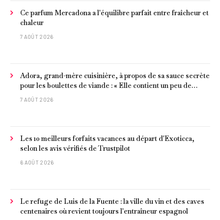
Ce parfum Mercadona a l'équilibre parfait entre fraîcheur et
chaleur
7 AOÛT 2026
Adora, grand-mère cuisinière, à propos de sa sauce secrète
pour les boulettes de viande : « Elle contient un peu de
curcuma, du poivre, une poignée d'amandes et des tomates
7 AOÛT 2026
frites »
Les 10 meilleurs forfaits vacances au départ d'Exoticca,
selon les avis vérifiés de Trustpilot
6 AOÛT 2026
Le refuge de Luis de la Fuente : la ville du vin et des caves
centenaires où revient toujours l'entraîneur espagnol