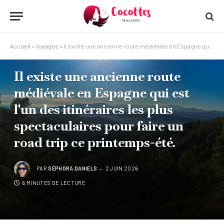
Accueil
»
Voyages
»
Il existe une ancienne route médiévale en Espagne qui est l'un des itinéraires les plus spectaculaires pour faire un road trip ce printemps-été.
VOYAGES
Il existe une ancienne route
médiévale en Espagne qui est
l'un des itinéraires les plus
spectaculaires pour faire un
road trip ce printemps-été.
PAR
SÉPHORA DANIELS
2 JUIN 2026
6 MINUTES DE LECTURE