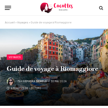
Accueil
»
Voyages
»
Guide de voyage à Riomaggiore
VOYAGES
Guide de voyage à Riomaggiore
PAR
SÉPHORA DANIELS
30 MAI 2026
6 MINUTES DE LECTURE