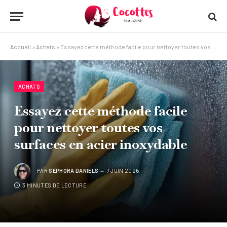
Accueil
»
Achats
»
Essayez cette méthode facile pour nettoyer toutes vos surfaces en acier inoxydable
ACHATS
Essayez cette méthode facile
pour nettoyer toutes vos
surfaces en acier inoxydable
PAR
SÉPHORA DANIELS
7 JUIN 2026
3 MINUTES DE LECTURE