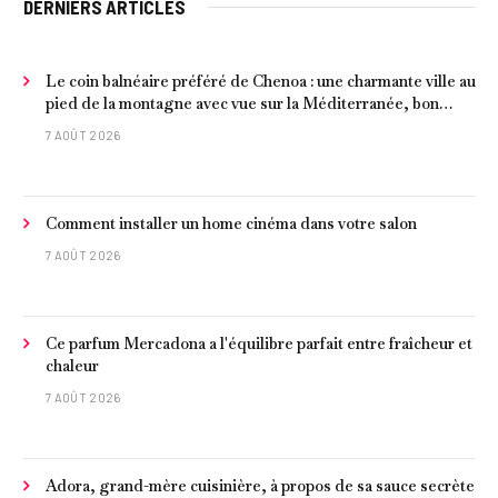
DERNIERS ARTICLES
Le coin balnéaire préféré de Chenoa : une charmante ville au
pied de la montagne avec vue sur la Méditerranée, bon
poisson et criques isolées
7 AOÛT 2026
Comment installer un home cinéma dans votre salon
7 AOÛT 2026
Ce parfum Mercadona a l'équilibre parfait entre fraîcheur et
chaleur
7 AOÛT 2026
Adora, grand-mère cuisinière, à propos de sa sauce secrète