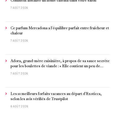
Comment installer un home cinéma dans votre salon
7 AOÛT 2026
Ce parfum Mercadona a l'équilibre parfait entre fraîcheur et
chaleur
7 AOÛT 2026
Adora, grand-mère cuisinière, à propos de sa sauce secrète
pour les boulettes de viande : « Elle contient un peu de
curcuma, du poivre, une poignée d'amandes et des tomates
7 AOÛT 2026
frites »
Les 10 meilleurs forfaits vacances au départ d'Exoticca,
selon les avis vérifiés de Trustpilot
6 AOÛT 2026