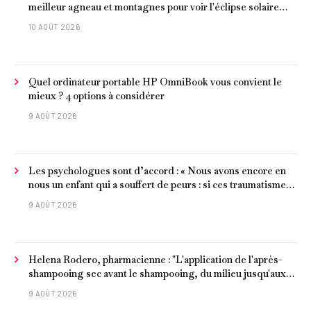
meilleur agneau et montagnes pour voir l'éclipse solaire
2026
10 AOÛT 2026
Quel ordinateur portable HP OmniBook vous convient le
mieux ? 4 options à considérer
9 AOÛT 2026
Les psychologues sont d’accord : « Nous avons encore en
nous un enfant qui a souffert de peurs : si ces traumatismes
ne sont pas surmontés, ils continueront à nous affecter dans
9 AOÛT 2026
notre vie d’adulte. »
Helena Rodero, pharmacienne : "L'application de l'après-
shampooing sec avant le shampooing, du milieu jusqu'aux
pointes, est recommandée pour les cheveux délicats et
9 AOÛT 2026
ternes.