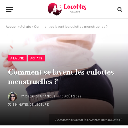
Accueil
»
Achats
»
Comment se lavent les culottes menstruelles ?
À LA UNE
ACHATS
Comment se lavent les culottes
menstruelles ?
PAR
SÉPHORA DANIELS
18 AOÛT 2022
6 MINUTES DE LECTURE
Comment se lavent les culottes menstruelles ?