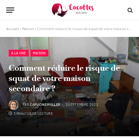
Accueil
»
Maison
»
Comment réduire le risque de squat de votre maison secondaire ?
À LA UNE
MAISON
Comment réduire le risque de
squat de votre maison
secondaire ?
PAR
CAPUCINE MULLER
2 SEPTEMBRE 2022
3 MINUTES DE LECTURE