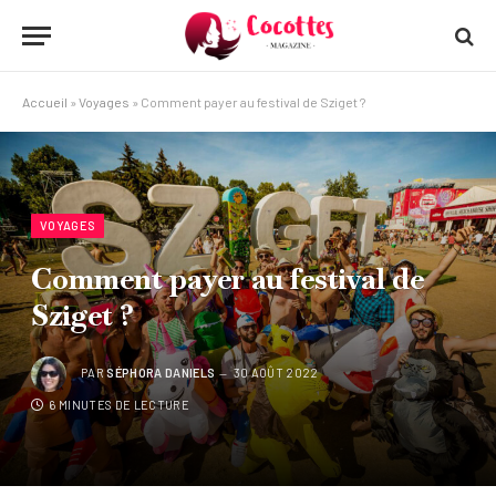
Accueil
»
Voyages
»
Comment payer au festival de Sziget ?
VOYAGES
Comment payer au festival de
Sziget ?
PAR
SÉPHORA DANIELS
30 AOÛT 2022
6 MINUTES DE LECTURE