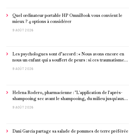
Quel ordinateur portable HP OmniBook vous convient le
mieux ? 4 options à considérer
9 AOÛT 2026
Les psychologues sont d’accord : « Nous avons encore en
nous un enfant qui a souffert de peurs : si ces traumatismes
ne sont pas surmontés, ils continueront à nous affecter dans
9 AOÛT 2026
notre vie d’adulte. »
Helena Rodero, pharmacienne : "L'application de l'après-
shampooing sec avant le shampooing, du milieu jusqu'aux
pointes, est recommandée pour les cheveux délicats et
9 AOÛT 2026
ternes.
Dani García partage sa salade de pommes de terre préférée