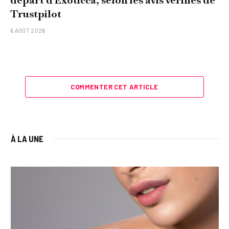
départ d'Exoticca, selon les avis vérifiés de
Trustpilot
6 AOÛT 2026
COMMENTER CET ARTICLE
À LA UNE