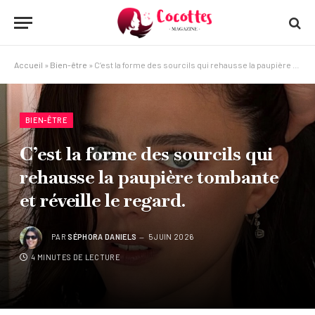
Accueil
»
Bien-être
»
C’est la forme des sourcils qui rehausse la paupière tombante et réveille le regard.
BIEN-ÊTRE
C’est la forme des sourcils qui
rehausse la paupière tombante
et réveille le regard.
PAR
SÉPHORA DANIELS
5 JUIN 2026
4 MINUTES DE LECTURE