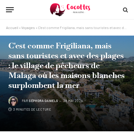
Accueil
»
Voyages
»
C'est comme Frigiliana, mais sans touristes et avec des plages : le village de pêcheurs de Malaga où les maisons blanches surplombent la mer
VOYAGES
C'est comme Frigiliana, mais
sans touristes et avec des plages
: le village de pêcheurs de
Malaga où les maisons blanches
surplombent la mer
PAR
SÉPHORA DANIELS
28 MAI 2026
3 MINUTES DE LECTURE