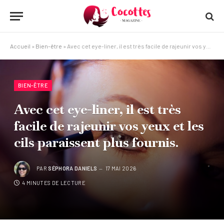
Accueil
»
Bien-être
»
Avec cet eye-liner, il est très facile de rajeunir vos yeux et les cils paraissent plus fournis.
BIEN-ÊTRE
Avec cet eye-liner, il est très
facile de rajeunir vos yeux et les
cils paraissent plus fournis.
PAR
SÉPHORA DANIELS
17 MAI 2026
4 MINUTES DE LECTURE