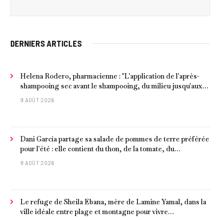
DERNIERS ARTICLES
Helena Rodero, pharmacienne : "L'application de l'après-
shampooing sec avant le shampooing, du milieu jusqu'aux
pointes, est recommandée pour les cheveux délicats et
9 AOÛT 2026
ternes.
Dani García partage sa salade de pommes de terre préférée
pour l'été : elle contient du thon, de la tomate, du
concombre et de l'œuf
9 AOÛT 2026
Le refuge de Sheila Ebana, mère de Lamine Yamal, dans la
ville idéale entre plage et montagne pour vivre