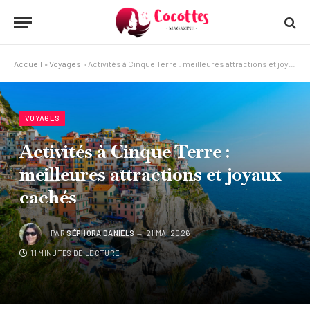
Accueil
»
Voyages
»
Activités à Cinque Terre : meilleures attractions et joyaux cachés
VOYAGES
Activités à Cinque Terre :
meilleures attractions et joyaux
cachés
PAR
SÉPHORA DANIELS
21 MAI 2026
11 MINUTES DE LECTURE