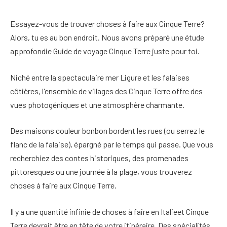
Essayez-vous de trouver
choses à faire aux Cinque Terre
?
Alors,
tu es au bon endroit
. Nous avons préparé une étude
approfondie
Guide de voyage Cinque Terre
juste pour toi.
Niché entre la spectaculaire mer Ligure et les falaises
côtières, l'ensemble de villages des Cinque Terre offre des
vues photogéniques et une atmosphère charmante.
Des maisons couleur bonbon bordent les rues
(ou serrez le
flanc de la falaise), épargné par le temps qui passe. Que vous
recherchiez des contes historiques, des promenades
pittoresques ou une journée à la plage, vous trouverez
choses à faire aux Cinque Terre
.
Il y a une quantité infinie de
choses à faire en Italie
et
Cinque
Terre devrait être en tête de votre itinéraire
. Des spécialités