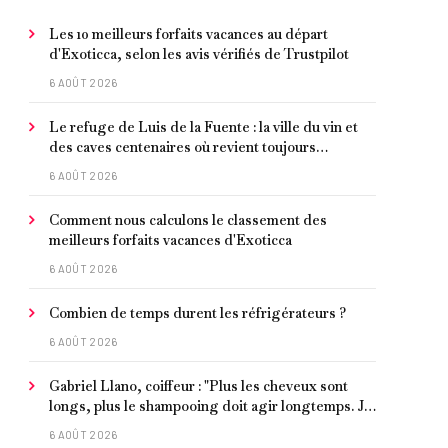
Les 10 meilleurs forfaits vacances au départ
d'Exoticca, selon les avis vérifiés de Trustpilot
6 AOÛT 2026
Le refuge de Luis de la Fuente : la ville du vin et
des caves centenaires où revient toujours
l'entraîneur espagnol
6 AOÛT 2026
Comment nous calculons le classement des
meilleurs forfaits vacances d'Exoticca
6 AOÛT 2026
Combien de temps durent les réfrigérateurs ?
6 AOÛT 2026
Gabriel Llano, coiffeur : "Plus les cheveux sont
longs, plus le shampooing doit agir longtemps. Je
conseille de le laisser entre 1 et 3 minutes."
6 AOÛT 2026