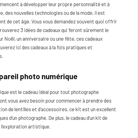
mmencent à développer leur propre personnalité et à
ue, des nouvelles technologies ou de la mode, il est
scent de cet âge. Vous vous demandez souvent quoi offrir
 trouverez 3 idées de cadeaux qui feront sûrement le
ur Noël, un anniversaire ou une fête, ces cadeaux
uverez ici des cadeaux à la fois pratiques et
s.
pareil photo numérique
ique est le cadeau idéal pour tout photographe
eau
Peau sèche et sensible : quels soins
dont vous avez besoin pour commencer à prendre des
utiliser pour ne pas l’irriter ?
on de lentilles et d’accessoires, ce kit est un excellent
s d’un photographe. De plus, le cadeau d’un kit de
4 JUIN 2026
l’exploration artistique.