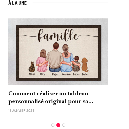
À LA UNE
Comment réaliser un tableau
Que
personnalisé original pour sa
uni
famille ?
15 JANVIER 2026
26 NO