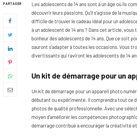
Les adolescents de 14 ans sont à un âge où ils co
PARTAGER
découvrir leurs passions. Qu’il s’agisse de la musiq
difficile de trouver le cadeau idéal pour un adole
à un adolescent de 14 ans ? Dans cet article, vous
bonheur des adolescents de 14 ans. Que ce soit po
sauront s’adapter à toutes les occasions. Vous tro
divertissants qui raviront les adolescents de 14 an
Un kit de démarrage pour un ap
Un kit de démarrage pour un appareil photo numér
Quel soin adopter pour une p
débutant ou expérimenté. Il comprendra tout ce 
uniforme et lumineuse
photos de qualité professionnelle. Avec une sélecti
moyen d’améliorer les compétences photographique
26 NOVEMBRE 2025
démarrage contribue à encourager la créativité et 