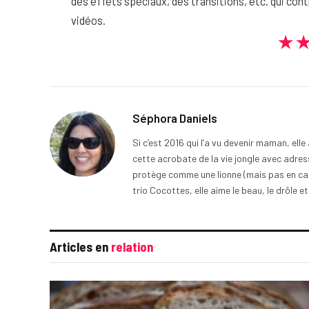
des effets spéciaux, des transitions, etc. qui cont
vidéos.
★
Séphora Daniels
Si c’est 2016 qui l’a vu devenir maman, ell
cette acrobate de la vie jongle avec adress
protège comme une lionne (mais pas en cage
trio Cocottes, elle aime le beau, le drôle et
Articles en
relation