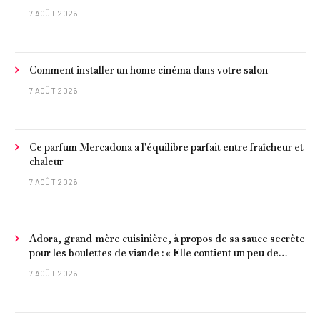
poisson et criques isolées
7 AOÛT 2026
Comment installer un home cinéma dans votre salon
7 AOÛT 2026
Ce parfum Mercadona a l'équilibre parfait entre fraîcheur et
chaleur
7 AOÛT 2026
Adora, grand-mère cuisinière, à propos de sa sauce secrète
pour les boulettes de viande : « Elle contient un peu de
curcuma, du poivre, une poignée d'amandes et des tomates
7 AOÛT 2026
frites »