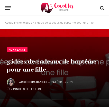
Accueil
»
Non classé
»
3 idées de cadeaux de baptême pour une fille
NON CLASSÉ
3 idées de cadeaux de baptême
pour une fille
PAR
SÉPHORA DANIELS
26 FÉVRIER 2023
2 MINUTES DE LECTURE