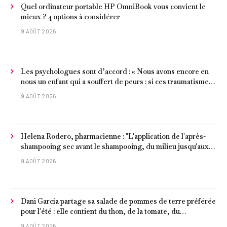
Quel ordinateur portable HP OmniBook vous convient le
mieux ? 4 options à considérer
9 AOÛT 2026
Les psychologues sont d’accord : « Nous avons encore en
nous un enfant qui a souffert de peurs : si ces traumatismes
ne sont pas surmontés, ils continueront à nous affecter dans
9 AOÛT 2026
notre vie d’adulte. »
Helena Rodero, pharmacienne : "L'application de l'après-
shampooing sec avant le shampooing, du milieu jusqu'aux
pointes, est recommandée pour les cheveux délicats et
9 AOÛT 2026
ternes.
Dani García partage sa salade de pommes de terre préférée
pour l'été : elle contient du thon, de la tomate, du
concombre et de l'œuf
9 AOÛT 2026