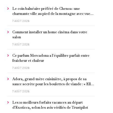
Le coin balnéaire préféré de Chenoa : une
charmante ville au pied de la montagne avec vue
sur la Méditerranée, bon poisson et criques
7 AOÛT 2026
isolées
Comment installer un home cinéma dans votre
salon
7 AOÛT 2026
Ce parfum Mercadona a l'équilibre parfait entre
fraîcheur et chaleur
7 AOÛT 2026
Adora, grand-mère cuisinière, à propos de sa
sauce secrète pour les boulettes de viande : « Elle
contient un peu de curcuma, du poivre, une
7 AOÛT 2026
poignée d'amandes et des tomates frites »
Les 10 meilleurs forfaits vacances au départ
d'Exoticca, selon les avis vérifiés de Trustpilot