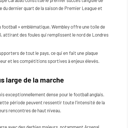
upe Carabao constitue le premier succès tangible de
e du dernier quart de la saison de Premier League et
u football » emblématique, Wembley offre une toile de
6, attirant des foules qui remplissent le nord de Londres
pporters de tout le pays, ce qui en fait une plaque
ieur et les compétitions sportives à enjeux élevés.
us large de la marche
ois exceptionnellement dense pour le football anglais.
tte période peuvent ressentir toute l'intensité de la
eurs rencontres de haut niveau.
rre avec des derbies majeurs, notamment Arsenal