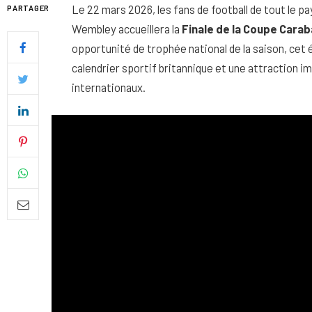
Le 22 mars 2026, les fans de football de tout le p
PARTAGER
Wembley accueillera la
Finale de la Coupe Carab
opportunité de trophée national de la saison, ce
calendrier sportif britannique et une attraction i
internationaux.
Quel soin adopter pour une p
uniforme et lumineuse
26 NOVEMBRE 2025