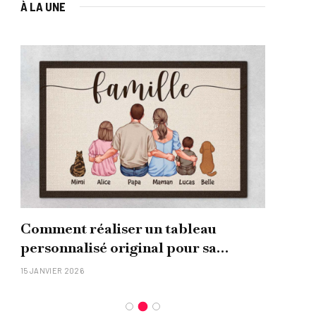
À LA UNE
Comment réaliser un tableau
Que
personnalisé original pour sa
uni
famille ?
15 JANVIER 2026
26 NO