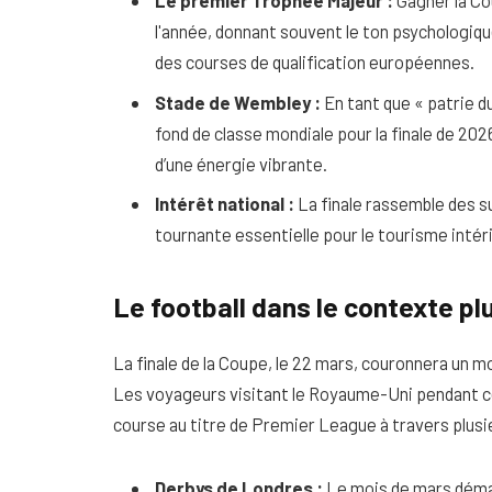
Le premier Trophée Majeur :
Gagner la Co
l'année, donnant souvent le ton psychologiqu
des courses de qualification européennes.
Stade de Wembley :
En tant que « patrie d
fond de classe mondiale pour la finale de 202
d’une énergie vibrante.
Intérêt national :
La finale rassemble des su
tournante essentielle pour le tourisme intér
Le football dans le contexte pl
La finale de la Coupe, le 22 mars, couronnera un m
Les voyageurs visitant le Royaume-Uni pendant ce
course au titre de Premier League à travers plusi
Derbys de Londres :
Le mois de mars déma