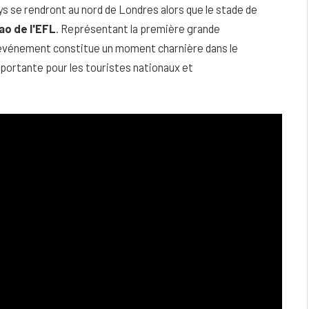
ays se rendront au nord de Londres alors que le stade de
ao de l'EFL
. Représentant la première grande
t événement constitue un moment charnière dans le
mportante pour les touristes nationaux et
eau
Peau sèche et sensible : quels soins
utiliser pour ne pas l’irriter ?
4 JUIN 2026