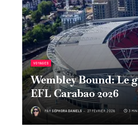
VOYAGES
Wembley Bound: Le gu
EFL Carabao 2026
PAR
SÉPHORA DANIELS
27 FÉVRIER 2026
3 MI