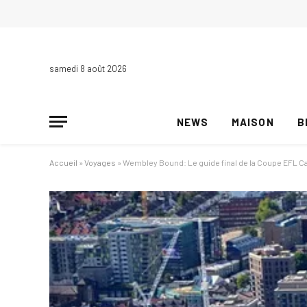
samedi 8 août 2026
NEWS
MAISON
B
Accueil
»
Voyages
»
Wembley Bound: Le guide final de la Coupe EFL 