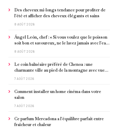
Des cheveux mi-longs tendance pour profiter de
l'été et afficher des cheveux élégants et sains
8 AOÛT 2026
Ángel León, chef : « Si vous voulez que le poisson
soit bon et savoureux, ne le lavez jamais avec l'eau
du robinet »
8 AOÛT 2026
Le coin balnéaire préféré de Chenoa : une
charmante ville au pied de la montagne avec vue
sur la Méditerranée, bon poisson et criques
7 AOÛT 2026
isolées
Comment installer un home cinéma dans votre
salon
7 AOÛT 2026
Ce parfum Mercadona a l'équilibre parfait entre
fraîcheur et chaleur