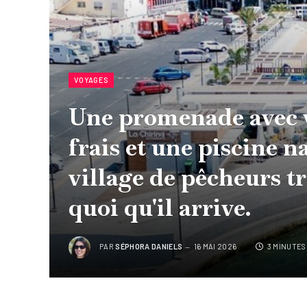
VOYAGES
Une promenade avec v
frais et une piscine na
village de pêcheurs t
quoi qu'il arrive.
PAR
SÉPHORA DANIELS
16 MAI 2026
3 MINUTES