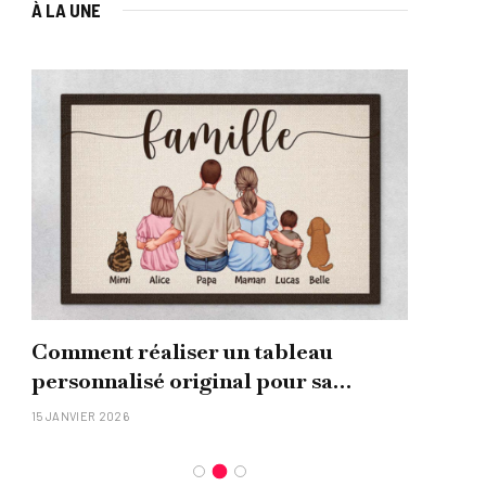
À LA UNE
Comment réaliser un tableau
Que
personnalisé original pour sa
uni
famille ?
15 JANVIER 2026
26 NO