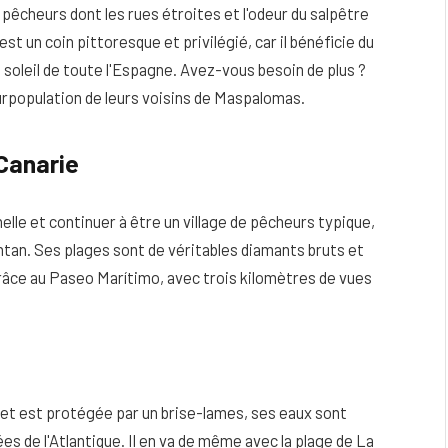
 pêcheurs dont les rues étroites et l'odeur du salpêtre
t un coin pittoresque et privilégié, car il bénéficie du
e soleil de toute l'Espagne. Avez-vous besoin de plus ?
surpopulation de leurs voisins de Maspalomas.
 Canarie
lle et continuer à être un village de pêcheurs typique,
tan. Ses plages sont de véritables diamants bruts et
grâce au Paseo Marítimo, avec trois kilomètres de vues
eau
Peau sèche et sensible : quels soins
utiliser pour ne pas l’irriter ?
4 JUIN 2026
le et est protégée par un brise-lames, ses eaux sont
s de l'Atlantique. Il en va de même avec la plage de La