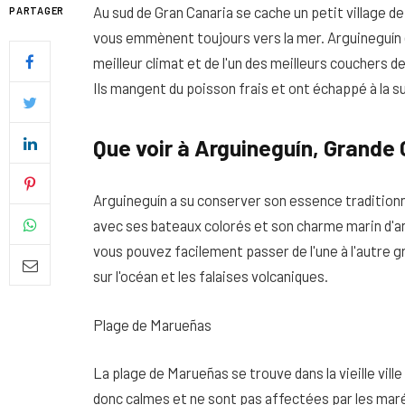
Au sud de Gran Canaria se cache un petit village de
PARTAGER
vous emmènent toujours vers la mer. Arguineguín es
meilleur climat et de l'un des meilleurs couchers d
Ils mangent du poisson frais et ont échappé à la 
Que voir à Arguineguín, Grande
Arguineguín a su conserver son essence traditionne
avec ses bateaux colorés et son charme marin d'an
vous pouvez facilement passer de l'une à l'autre 
sur l'océan et les falaises volcaniques.
Quel soin adopter pour une p
uniforme et lumineuse
Plage de Marueñas
26 NOVEMBRE 2025
La plage de Marueñas se trouve dans la vieille vil
donc calmes et ne sont pas affectées par les marée