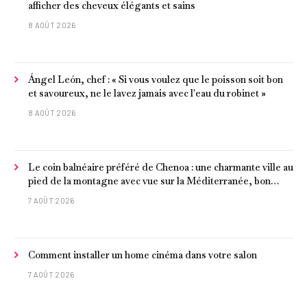
afficher des cheveux élégants et sains
8 AOÛT 2026
Ángel León, chef : « Si vous voulez que le poisson soit bon
et savoureux, ne le lavez jamais avec l'eau du robinet »
8 AOÛT 2026
Le coin balnéaire préféré de Chenoa : une charmante ville au
pied de la montagne avec vue sur la Méditerranée, bon
poisson et criques isolées
7 AOÛT 2026
Comment installer un home cinéma dans votre salon
7 AOÛT 2026