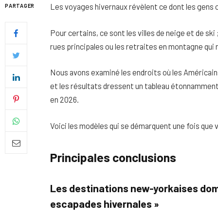
Les voyages hivernaux révèlent ce dont les gens o
PARTAGER
Pour certains, ce sont les villes de neige et de ski ; 
rues principales ou les retraites en montagne qui n'
Nous avons examiné les endroits où les Américains 
et les résultats dressent un tableau étonnamment 
en 2026.
Voici les modèles qui se démarquent une fois que vo
Principales conclusions
Quel soin adopter pour une p
uniforme et lumineuse
Les destinations new-yorkaises domi
26 NOVEMBRE 2025
escapades hivernales »