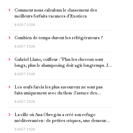
Comment nous calculons le classement des
meilleurs forfaits vacances d'Exoticca
6 AOÛT 2026
Combien de temps durent les réfrigérateurs ?
6 AOÛT 2026
Gabriel Llano, coiffeur : "Plus les cheveux sont
longs, plus le shampooing doit agir longtemps. Je
conseille de le laisser entre 1 et 3 minutes."
6 AOÛT 2026
Les œufs farcis les plus savoureux ne sont pas
faits uniquement avec du thon : l'astuce des
moules marinées pour les rendre beaucoup plus
6 AOÛT 2026
juteux
La ville où Ana Obregón a créé son refuge
méditerranéen : de petites criques, une demeure
de millionnaire face à la mer et les meilleurs fruits
5 AOÛT 2026
de mer