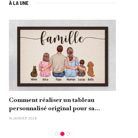
À LA UNE
Comment réaliser un tableau
Que
personnalisé original pour sa
uni
famille ?
15 JANVIER 2026
26 NO