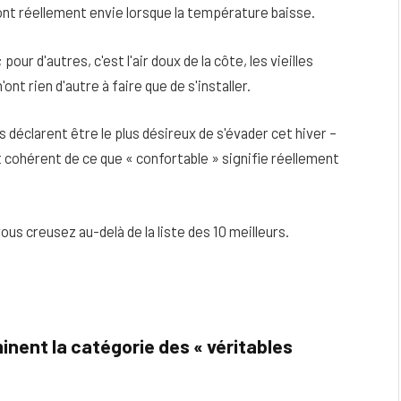
nt réellement envie lorsque la température baisse.
pour d'autres, c'est l'air doux de la côte, les vieilles
ont rien d'autre à faire que de s'installer.
déclarent être le plus désireux de s'évader cet hiver –
cohérent de ce que « confortable » signifie réellement
us creusez au-delà de la liste des 10 meilleurs.
eau
Peau sèche et sensible : quels soins
utiliser pour ne pas l’irriter ?
nent la catégorie des « véritables
4 JUIN 2026