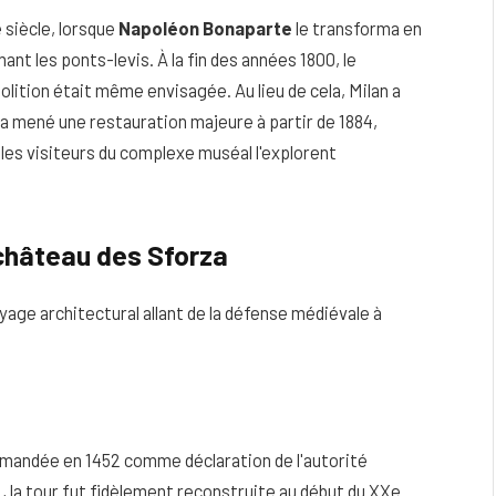
 siècle, lorsque
Napoléon Bonaparte
le transforma en
nt les ponts-levis. À la fin des années 1800, le
tion était même envisagée. Au lieu de cela, Milan a
 a mené une restauration majeure à partir de 1884,
 les visiteurs du complexe muséal l'explorent
 château des Sforza
age architectural allant de la défense médiévale à
ommandée en 1452 comme déclaration de l'autorité
1, la tour fut fidèlement reconstruite au début du XXe