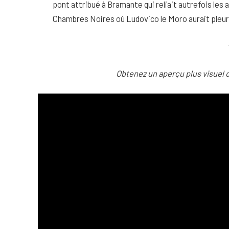
pont attribué à Bramante qui reliait autrefois le
Chambres Noires où Ludovico le Moro aurait pleur
Obtenez un aperçu plus visuel 