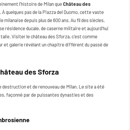
einement l'histoire de Milan que
Château des
 quelques pas de la Piazza del Duomo, cette vaste
e milanaise depuis plus de 600 ans. Au fil des siècles,
se résidence ducale, de caserne militaire et aujourd'hui
Italie. Visiter le château des Sforza, c'est comme
ur et galerie révélant un chapitre différent du passé de
 château des Sforza
de destruction et de renouveau de Milan. Le site a été
eau
Peau sèche et sensible : quels soins
ses, façonné par de puissantes dynasties et des
utiliser pour ne pas l’irriter ?
4 JUIN 2026
Ambrosienne