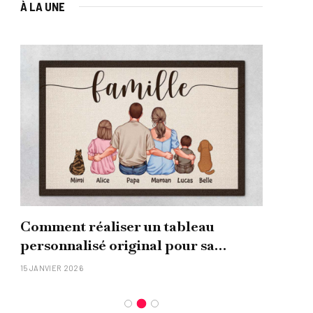
À LA UNE
Comment réaliser un tableau
Que
personnalisé original pour sa
uni
famille ?
15 JANVIER 2026
26 NO