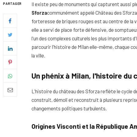
Il existe peu de monuments qui capturent aussi pl
PARTAGER
Sforza
communément appelé Château des Sforza. À
forteresse de briques rouges est au centre de la vi
elle a servi de place forte défensive, de somptueu
l'un des complexes culturels les plus importants d'
parcourir l'histoire de Milan elle-même, chaque co
la ville.
Un phénix à Milan, l'histoire du
L'histoire du château des Sforza reflète le cycle 
Quel soin adopter pour une p
construit, démoli et reconstruit à plusieurs repri
uniforme et lumineuse
changements politiques turbulents.
26 NOVEMBRE 2025
Origines Visconti et la République 