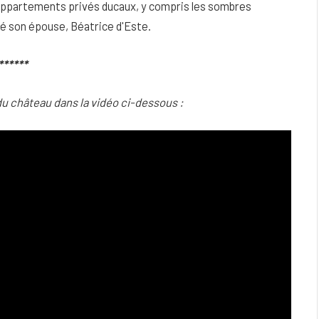
s appartements privés ducaux, y compris les sombres
é son épouse, Béatrice d'Este.
******
du château dans la vidéo ci-dessous :