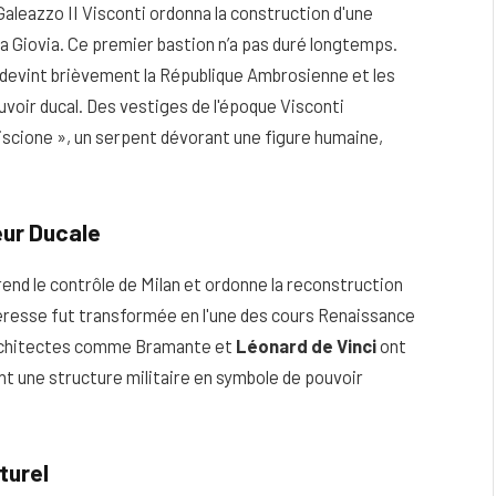
aleazzo II Visconti ordonna la construction d'une
a Giovia. Ce premier bastion n’a pas duré longtemps.
an devint brièvement la République Ambrosienne et les
voir ducal. Des vestiges de l'époque Visconti
scione », un serpent dévorant une figure humaine,
eur Ducale
end le contrôle de Milan et ordonne la reconstruction
teresse fut transformée en l'une des cours Renaissance
 architectes comme Bramante et
Léonard de Vinci
ont
nt une structure militaire en symbole de pouvoir
turel