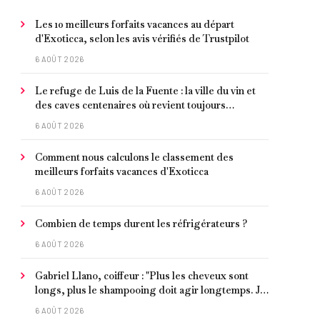
Les 10 meilleurs forfaits vacances au départ
d'Exoticca, selon les avis vérifiés de Trustpilot
6 AOÛT 2026
Le refuge de Luis de la Fuente : la ville du vin et
des caves centenaires où revient toujours
l'entraîneur espagnol
6 AOÛT 2026
Comment nous calculons le classement des
meilleurs forfaits vacances d'Exoticca
6 AOÛT 2026
Combien de temps durent les réfrigérateurs ?
6 AOÛT 2026
Gabriel Llano, coiffeur : "Plus les cheveux sont
longs, plus le shampooing doit agir longtemps. Je
conseille de le laisser entre 1 et 3 minutes."
6 AOÛT 2026