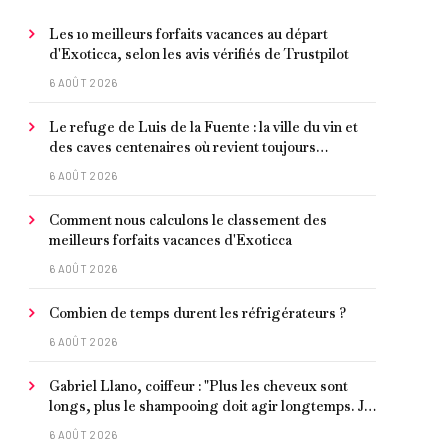
Les 10 meilleurs forfaits vacances au départ
d'Exoticca, selon les avis vérifiés de Trustpilot
6 AOÛT 2026
Le refuge de Luis de la Fuente : la ville du vin et
des caves centenaires où revient toujours
l'entraîneur espagnol
6 AOÛT 2026
Comment nous calculons le classement des
meilleurs forfaits vacances d'Exoticca
6 AOÛT 2026
Combien de temps durent les réfrigérateurs ?
6 AOÛT 2026
Gabriel Llano, coiffeur : "Plus les cheveux sont
longs, plus le shampooing doit agir longtemps. Je
conseille de le laisser entre 1 et 3 minutes."
6 AOÛT 2026