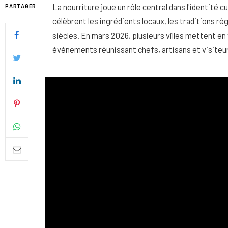
La nourriture joue un rôle central dans l'identité c
PARTAGER
célèbrent les ingrédients locaux, les traditions rég
siècles. En mars 2026, plusieurs villes mettent e
événements réunissant chefs, artisans et visiteur
Quel soin adopter pour une p
uniforme et lumineuse
26 NOVEMBRE 2025