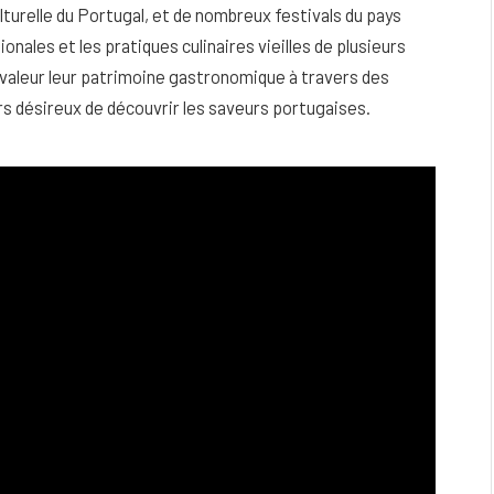
ulturelle du Portugal, et de nombreux festivals du pays
ionales et les pratiques culinaires vieilles de plusieurs
n valeur leur patrimoine gastronomique à travers des
s désireux de découvrir les saveurs portugaises.
eau
Peau sèche et sensible : quels soins
utiliser pour ne pas l’irriter ?
4 JUIN 2026