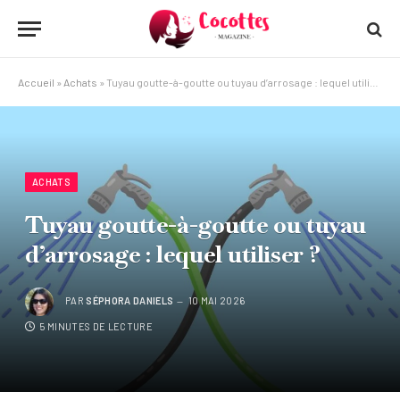
Accueil
»
Achats
»
Tuyau goutte-à-goutte ou tuyau d’arrosage : lequel utiliser ?
ACHATS
Tuyau goutte-à-goutte ou tuyau
d’arrosage : lequel utiliser ?
PAR
SÉPHORA DANIELS
10 MAI 2026
5 MINUTES DE LECTURE