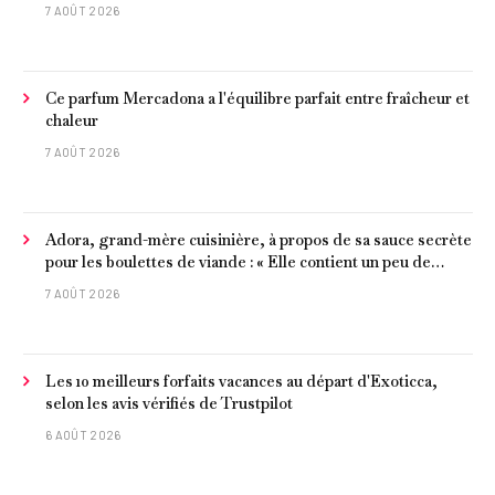
7 AOÛT 2026
Ce parfum Mercadona a l'équilibre parfait entre fraîcheur et
chaleur
7 AOÛT 2026
Adora, grand-mère cuisinière, à propos de sa sauce secrète
pour les boulettes de viande : « Elle contient un peu de
curcuma, du poivre, une poignée d'amandes et des tomates
7 AOÛT 2026
frites »
Les 10 meilleurs forfaits vacances au départ d'Exoticca,
selon les avis vérifiés de Trustpilot
6 AOÛT 2026