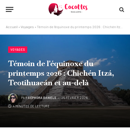
Accueil
»
Voyages
»
Témoin de l'équinoxe du printemps 2026 : Chichén Itzá, Teotihuacán et au-delà
VOYAGES
Témoin de l'équinoxe du
printemps 2026 : Chichén Itzá,
Teotihuacán et au-delà
PAR
SÉPHORA DANIELS
25 FÉVRIER 2026
4 MINUTES DE LECTURE