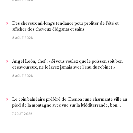
Des cheveux mi-longs tendance pour profiter de l'été et
afficher des cheveux élégants et sains
8 AOÛT 2026
Ángel León, chef : « Si vous voulez que le poisson soit bon
et savoureux, ne le lavez jamais avec l'eau du robinet »
8 AOÛT 2026
Le coin balnéaire préféré de Chenoa : une charmante ville au
pied de la montagne avec vue sur la Méditerranée, bon
poisson et criques isolées
7 AOÛT 2026