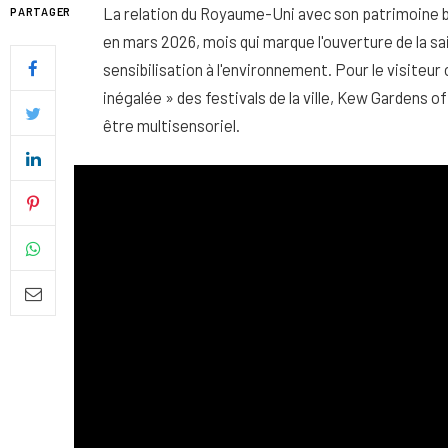
La relation du Royaume-Uni avec son patrimoine b
PARTAGER
en mars 2026, mois qui marque l'ouverture de la 
sensibilisation à l'environnement. Pour le visiteur 
inégalée » des festivals de la ville, Kew Gardens o
être multisensoriel.
Quel soin adopter pour une p
uniforme et lumineuse
26 NOVEMBRE 2025