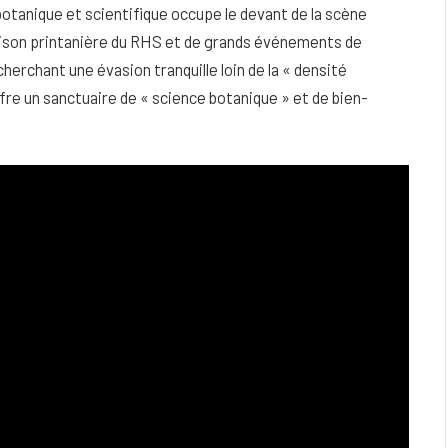
otanique et scientifique occupe le devant de la scène
saison printanière du RHS et de grands événements de
cherchant une évasion tranquille loin de la « densité
ffre un sanctuaire de « science botanique » et de bien-
eau
Peau sèche et sensible : quels soins
utiliser pour ne pas l’irriter ?
4 JUIN 2026