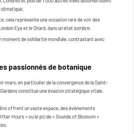
 Londres et plus de 7 000 autres villes assombrissent
 climatique.
te, cela représente une occasion rare de voir des
don Eye et le Shard, dans un état sombre.
 moment de solidarité mondiale, contrastant avec
 les passionnés de botanique
mi-mars, en particulier de la convergence de la Saint-
 Gardens constitue une évasion stratégique vitale.
rdins offrent un vaste espace, des événements
After Hours » ou le pic de « Sounds of Blossom »
cès.