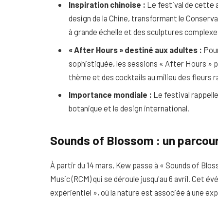
Inspiration chinoise :
Le festival de cette a
design de la Chine, transformant le Conservat
à grande échelle et des sculptures complexe
« After Hours » destiné aux adultes :
Pour
sophistiquée, les sessions « After Hours » p
thème et des cocktails au milieu des fleurs r
Importance mondiale :
Le festival rappel
botanique et le design international.
Sounds of Blossom : un parcour
À partir du 14 mars, Kew passe à « Sounds of Bloss
Music (RCM) qui se déroule jusqu'au 6 avril. Cet 
expérientiel », où la nature est associée à une exp