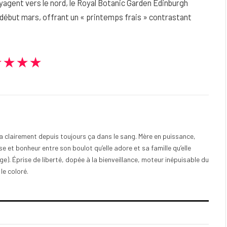
yagent vers le nord, le Royal Botanic Garden Edinburgh
ébut mars, offrant un « printemps frais » contrastant
★★★★
e a clairement depuis toujours ça dans le sang. Mère en puissance,
e et bonheur entre son boulot qu’elle adore et sa famille qu’elle
). Éprise de liberté, dopée à la bienveillance, moteur inépuisable du
 le coloré.