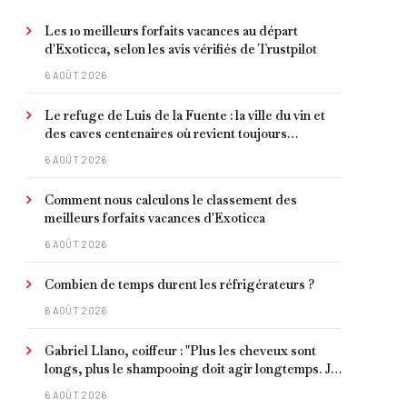
Les 10 meilleurs forfaits vacances au départ
d'Exoticca, selon les avis vérifiés de Trustpilot
6 AOÛT 2026
Le refuge de Luis de la Fuente : la ville du vin et
des caves centenaires où revient toujours
l'entraîneur espagnol
6 AOÛT 2026
Comment nous calculons le classement des
meilleurs forfaits vacances d'Exoticca
6 AOÛT 2026
Combien de temps durent les réfrigérateurs ?
6 AOÛT 2026
Gabriel Llano, coiffeur : "Plus les cheveux sont
longs, plus le shampooing doit agir longtemps. Je
conseille de le laisser entre 1 et 3 minutes."
6 AOÛT 2026