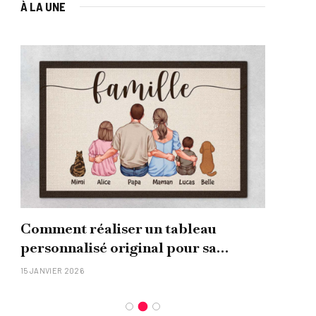
À LA UNE
Comment réaliser un tableau
Que
personnalisé original pour sa
uni
famille ?
15 JANVIER 2026
26 NO