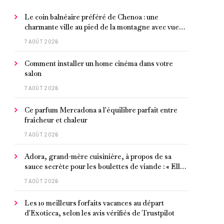
Le coin balnéaire préféré de Chenoa : une
charmante ville au pied de la montagne avec vue
sur la Méditerranée, bon poisson et criques
7 AOÛT 2026
isolées
Comment installer un home cinéma dans votre
salon
7 AOÛT 2026
Ce parfum Mercadona a l'équilibre parfait entre
fraîcheur et chaleur
7 AOÛT 2026
Adora, grand-mère cuisinière, à propos de sa
sauce secrète pour les boulettes de viande : « Elle
contient un peu de curcuma, du poivre, une
7 AOÛT 2026
poignée d'amandes et des tomates frites »
Les 10 meilleurs forfaits vacances au départ
d'Exoticca, selon les avis vérifiés de Trustpilot