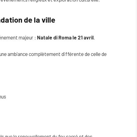
dation de la ville
événement majeur :
Natale di Roma le 21 avril
.
re une ambiance complètement différente de celle de
mus
s que le renouvellement du feu sacré et des