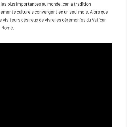
 les plus importantes au monde, car la tradition
énements culturels convergent en un seul mois. Alors que
s de visiteurs désireux de vivre les cérémonies du Vatican
de Rome.
eau
Peau sèche et sensible : quels soins
utiliser pour ne pas l’irriter ?
4 JUIN 2026