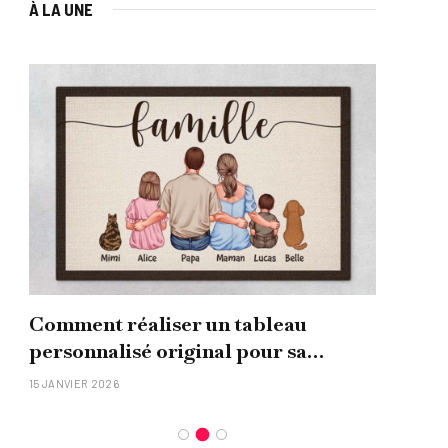
À LA UNE
Comment réaliser un tableau
Que
personnalisé original pour sa
uni
famille ?
15 JANVIER 2026
26 NO