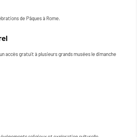
ébrations de Pâques à Rome.
rel
e un accès gratuit à plusieurs grands musées le dimanche
 événements religieux et exploration culturelle.