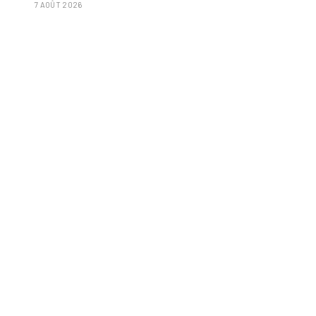
7 AOÛT 2026
isolées