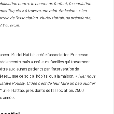
ilisation contre le cancer de l’enfant, l’association
pas Toqués » à travers une mini-émission : « les
rain de l’association.
Muriel Hattab, sa présidente,
ons
du projet.
un cancer, Muriel Hattab créée l’association Princesse
 adolescents mais aussi leurs familles qui traversent
être aux jeunes patients par l’intervention de
tes… que ce soit à l’hôpital ou à la maison.
« Hier nous
eau
Peau sèche et sensible : quels soins
ave Roussy. L’idée c’est de leur faire un peu oublier
utiliser pour ne pas l’irriter ?
Muriel Hattab, présidente de l’association. 2500
ue année.
4 JUIN 2026
ssentiel