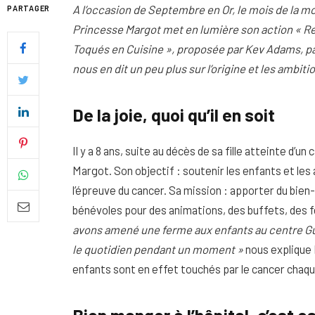
A l’occasion de Septembre en Or, le mois de la mob
PARTAGER
Princesse Margot met en lumière son action « Re
Toqués en Cuisine », proposée par Kev Adams, par
nous en dit un peu plus sur l’origine et les ambiti
De la joie, quoi qu’il en soit
Il y a 8 ans, suite au décès de sa fille atteinte d’
Margot. Son objectif : soutenir les enfants et les
l’épreuve du cancer. Sa mission : apporter du bien-
bénévoles pour des animations, des buffets, des fê
Quel soin adopter pour une p
avons amené une ferme aux enfants au centre Gust
uniforme et lumineuse
le quotidien pendant un moment »
nous explique 
enfants sont en effet touchés par le cancer chaq
26 NOVEMBRE 2025
Bien manger à l’hôpital, c’est e