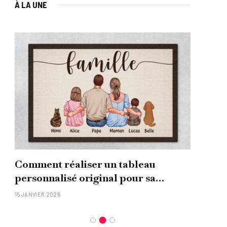
À LA UNE
Comment réaliser un tableau
Que
personnalisé original pour sa
uni
famille ?
15 JANVIER 2026
26 NO