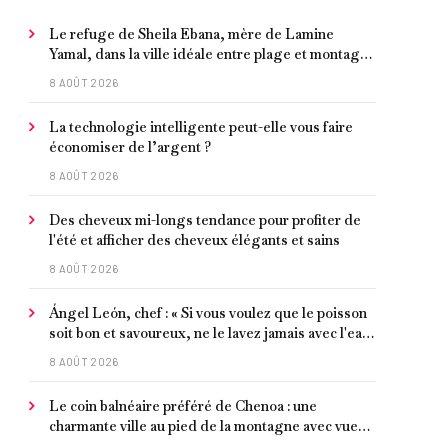
Le refuge de Sheila Ebana, mère de Lamine
Yamal, dans la ville idéale entre plage et montagne
pour vivre tranquillement près de Barcelone
8 AOÛT 2026
La technologie intelligente peut-elle vous faire
économiser de l’argent ?
8 AOÛT 2026
Des cheveux mi-longs tendance pour profiter de
l'été et afficher des cheveux élégants et sains
8 AOÛT 2026
Ángel León, chef : « Si vous voulez que le poisson
soit bon et savoureux, ne le lavez jamais avec l'eau
du robinet »
8 AOÛT 2026
Le coin balnéaire préféré de Chenoa : une
charmante ville au pied de la montagne avec vue
sur la Méditerranée, bon poisson et criques