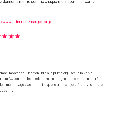
ez donner la même somme chaque mois pour financer 1,
//www.princessemargot.org/
★★★★
an imparfaite. Électron libre à la plume aiguisée, à la verve
 arpenté… toujours les pieds dans les nuages et le cœur bien ancré
le aime partager, de sa famille qu’elle aime choyer, c’est avec naturel
de ce trio.