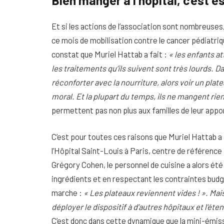
Et si les actions de l’association sont nombreuses,
ce mois de mobilisation contre le cancer pédiatriq
constat que Muriel Hattab a fait :
« les enfants at
les traitements qu’ils suivent sont très lourds. D
réconforter avec la nourriture, alors voir un pla
moral. Et la plupart du temps, ils ne mangent rien
permettent pas non plus aux familles de leur appor
C’est pour toutes ces raisons que Muriel Hattab a t
l’Hôpital Saint-Louis à Paris, centre de référence 
Grégory Cohen, le personnel de cuisine a alors é
ingrédients et en respectant les contraintes budgé
marche :
« Les plateaux reviennent vides ! ». Mais
déployer le dispositif à d’autres hôpitaux et l‘éte
C’est donc dans cette dynamique que la mini-émiss