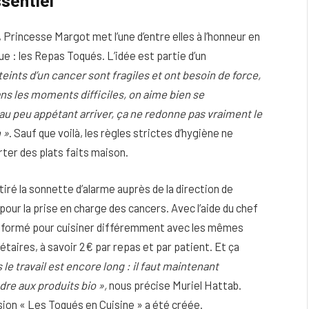
 Princesse Margot met l’une d’entre elles à l’honneur en
ue : les Repas Toqués. L’idée est partie d’un
teints d’un cancer sont fragiles et ont besoin de force,
ans les moments difficiles, on aime bien se
teau peu appétant arriver, ça ne redonne pas vraiment le
 »
. Sauf que voilà, les règles strictes d’hygiène ne
ter des plats faits maison.
iré la sonnette d’alarme auprès de la direction de
pour la prise en charge des cancers. Avec l’aide du chef
té formé pour cuisiner différemment avec les mêmes
taires, à savoir 2€ par repas et par patient. Et ça
 le travail est encore long : il faut maintenant
ndre aux produits bio »,
nous précise Muriel Hattab.
ion « Les Toqués en Cuisine » a été créée.