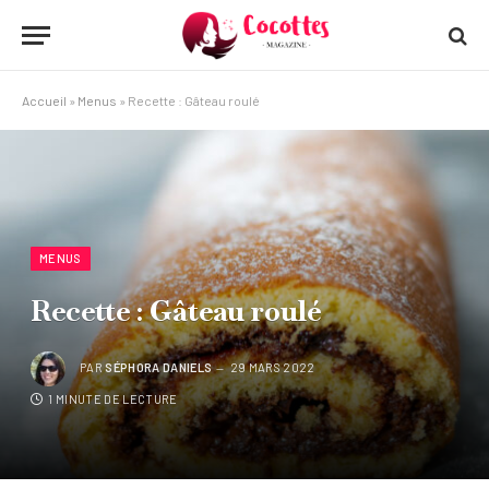
Accueil
»
Menus
»
Recette : Gâteau roulé
MENUS
Recette : Gâteau roulé
PAR
SÉPHORA DANIELS
29 MARS 2022
1 MINUTE DE LECTURE