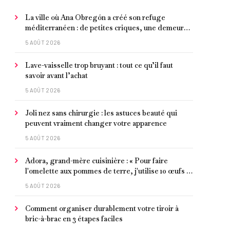
La ville où Ana Obregón a créé son refuge
méditerranéen : de petites criques, une demeure
de millionnaire face à la mer et les meilleurs fruits
5 AOÛT 2026
de mer
Lave-vaisselle trop bruyant : tout ce qu’il faut
savoir avant l’achat
5 AOÛT 2026
Joli nez sans chirurgie : les astuces beauté qui
peuvent vraiment changer votre apparence
5 AOÛT 2026
Adora, grand-mère cuisinière : « Pour faire
l'omelette aux pommes de terre, j'utilise 10 œufs et
je laisse faire petit à petit »
5 AOÛT 2026
Comment organiser durablement votre tiroir à
bric-à-brac en 3 étapes faciles