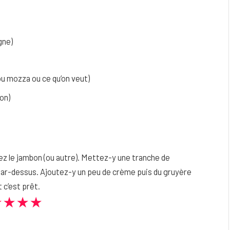
gne)
 mozza ou ce qu’on veut)
on)
ez le jambon (ou autre). Mettez-y une tranche de
eau
Peau sèche et sensible : quels soins
ar-dessus. Ajoutez-y un peu de crème puis du gruyère
utiliser pour ne pas l’irriter ?
 c’est prêt.
4 JUIN 2026
★★★★