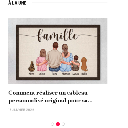
À LA UNE
Comment réaliser un tableau
Que
personnalisé original pour sa
uni
famille ?
15 JANVIER 2026
26 NO