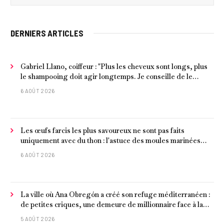
DERNIERS ARTICLES
Gabriel Llano, coiffeur : "Plus les cheveux sont longs, plus
le shampooing doit agir longtemps. Je conseille de le
laisser entre 1 et 3 minutes."
6 AOÛT 2026
Les œufs farcis les plus savoureux ne sont pas faits
uniquement avec du thon : l'astuce des moules marinées
pour les rendre beaucoup plus juteux
6 AOÛT 2026
La ville où Ana Obregón a créé son refuge méditerranéen :
de petites criques, une demeure de millionnaire face à la
mer et les meilleurs fruits de mer
5 AOÛT 2026