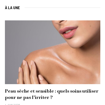
À LA UNE
che et sensible : quels soins utiliser
Comment
 pas l’irriter ?
original
15 JANVIER 20