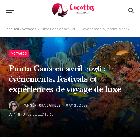
Accueil
»
Voyages
»
Punta Cana en avril 2026 : événements, festivals et expériences de voyage de luxe
VOYAGES
Punta Cana en avril 2026 :
événements, festivals et
expériences de voyage de luxe
PAR
SÉPHORA DANIELS
8 AVRIL 2026
4 MINUTES DE LECTURE