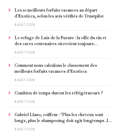
Les 10 meilleurs forfaits vacances au départ
d'Exoticca, selon les avis vérifiés de Trustpilot
6 AOÛT 2026
Le refuge de Luis de la Fuente : la ville du vin et
des caves centenaires où revient toujours
l'entraîneur espagnol
6 AOÛT 2026
Comment nous calculons le classement des
meilleurs forfaits vacances d'Exoticca
6 AOÛT 2026
Combien de temps durent les réfrigérateurs ?
6 AOÛT 2026
Gabriel Llano, coiffeur : "Plus les cheveux sont
longs, plus le shampooing doit agir longtemps. Je
conseille de le laisser entre 1 et 3 minutes."
6 AOÛT 2026