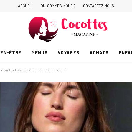
ACCUEIL
QUI SOMMES-NOUS ?
CONTACTEZ-NOUS
IEN-ÊTRE
MENUS
VOYAGES
ACHATS
ENFA
 élégante et stylée, super facile à entretenir