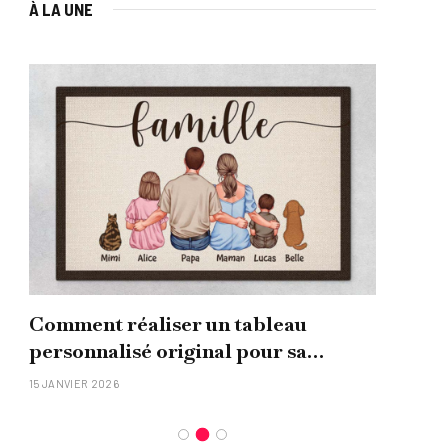
À LA UNE
Comment réaliser un tableau
Que
personnalisé original pour sa
uni
famille ?
15 JANVIER 2026
26 NO