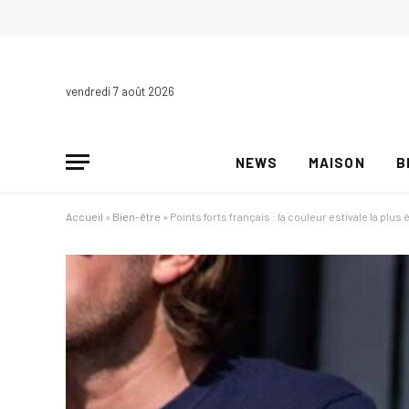
vendredi 7 août 2026
NEWS
MAISON
B
Accueil
»
Bien-être
»
Points forts français : la couleur estivale la plus