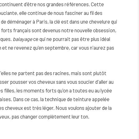
s continuent d'être nos grandes références. Cette
uciante, elle continue de nous fasciner au fil des
 de déménager à Paris, la clé est dans une chevelure qui
ts forts français sont devenus notre nouvelle obsession,
iques.
balayage
ce qui ne pourrait pas être plus idéal
in et ne revenez qu'en septembre, car vous n'aurez pas
elles ne partent pas des racines, mais sont plutôt
aisser pousser vos cheveux sans vous soucier d'aller au
s filles, les moments forts qu'on a toutes eu au lycée
nçaises. Dans ce cas, la technique de teinture appelée
eau
Peau sèche et sensible : quels soins
es cheveux est très léger. Nous voulons ajouter de la
utiliser pour ne pas l’irriter ?
eveux, pas changer complètement leur ton.
4 JUIN 2026