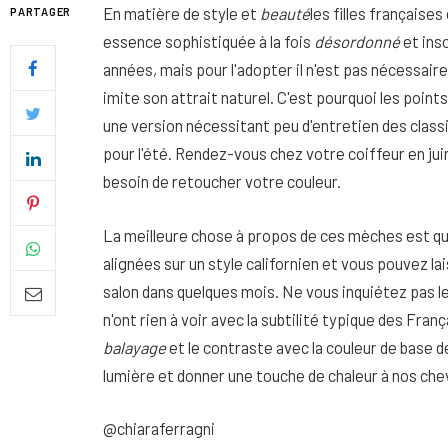
En matière de style et
beauté
les filles française
PARTAGER
essence sophistiquée à la fois
désordonné
et inso
années, mais pour l'adopter il n'est pas nécessaire
imite son attrait naturel. C'est pourquoi les poin
une version nécessitant peu d'entretien des class
pour l'été. Rendez-vous chez votre coiffeur en ju
besoin de retoucher votre couleur.
La meilleure chose à propos de ces mèches est qu'
alignées sur un style californien et vous pouvez l
salon dans quelques mois. Ne vous inquiétez pas le
n'ont rien à voir avec la subtilité typique des Fra
Quel soin adopter pour une p
balayage
et le contraste avec la couleur de base d
uniforme et lumineuse
lumière et donner une touche de chaleur à nos ch
26 NOVEMBRE 2025
@chiaraferragni