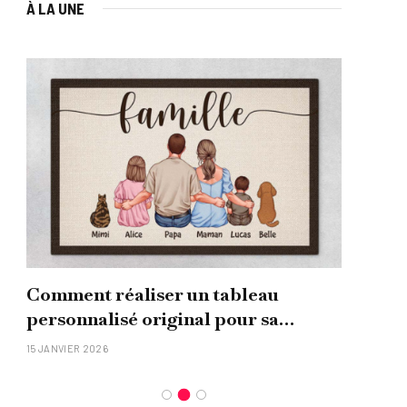
À LA UNE
Comment réaliser un tableau
Que
personnalisé original pour sa
uni
famille ?
15 JANVIER 2026
26 NO