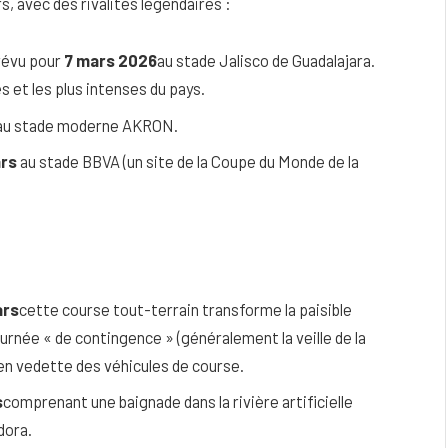
s, avec des rivalités légendaires :
évu pour
7 mars 2026
au stade Jalisco de Guadalajara.
nes et les plus intenses du pays.
au stade moderne AKRON.
ars
au stade BBVA (un site de la Coupe du Monde de la
ars
cette course tout-terrain transforme la paisible
ournée « de contingence » (généralement la veille de la
en vedette des véhicules de course.
s
comprenant une baignade dans la rivière artificielle
dora.