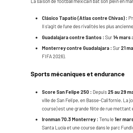
La saison de football mexicain bat son plein en mar
Clásico Tapatío (Atlas contre Chivas) :
Pr
Il s’agit de l’une des rivalités les plus ancien
Guadalajara contre Santos :
Sur
14 mars
Monterrey contre Guadalajara :
Sur
21 m
FIFA 2026).
Sports mécaniques et endurance
Score San Felipe 250 :
Depuis
25 au 29 m
ville de San Felipe, en Basse-Californie. La j
course) est une grande fête de rue mettant 
Ironman 70.3 Monterrey :
Tenu le
1er mar
Santa Lucía et une course dans le parc Fundi