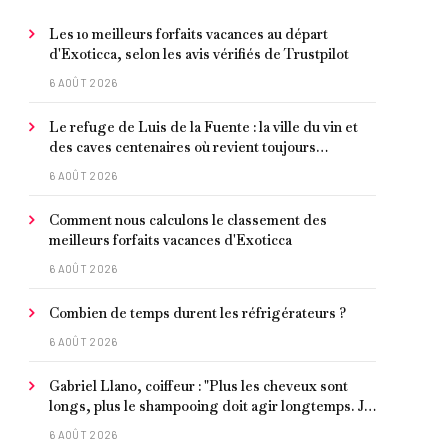
Les 10 meilleurs forfaits vacances au départ
d'Exoticca, selon les avis vérifiés de Trustpilot
6 AOÛT 2026
Le refuge de Luis de la Fuente : la ville du vin et
des caves centenaires où revient toujours
l'entraîneur espagnol
6 AOÛT 2026
Comment nous calculons le classement des
meilleurs forfaits vacances d'Exoticca
6 AOÛT 2026
Combien de temps durent les réfrigérateurs ?
6 AOÛT 2026
Gabriel Llano, coiffeur : "Plus les cheveux sont
longs, plus le shampooing doit agir longtemps. Je
conseille de le laisser entre 1 et 3 minutes."
6 AOÛT 2026