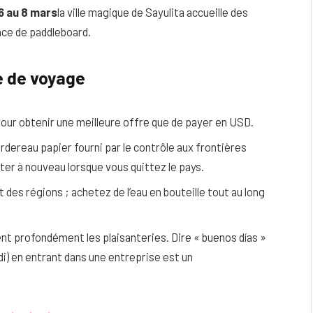
6 au 8 mars
la ville magique de Sayulita accueille des
nce de paddleboard.
e de voyage
our obtenir une meilleure offre que de payer en USD.
rdereau papier fourni par le contrôle aux frontières
er à nouveau lorsque vous quittez le pays.
t des régions ; achetez de l’eau en bouteille tout au long
t profondément les plaisanteries. Dire « buenos días »
di) en entrant dans une entreprise est un