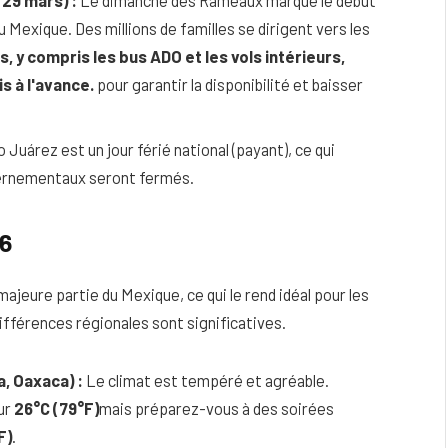
 29 mars) :
Le dimanche des Rameaux marque le début
u Mexique. Des millions de familles se dirigent vers les
, y compris les bus ADO et les vols intérieurs,
s à l'avance.
pour garantir la disponibilité et baisser
 Juárez est un jour férié national (payant), ce qui
uvernementaux seront fermés.
26
ajeure partie du Mexique, ce qui le rend idéal pour les
 différences régionales sont significatives.
, Oaxaca) :
Le climat est tempéré et agréable.
ur
26°C (79°F)
mais préparez-vous à des soirées
F)
.