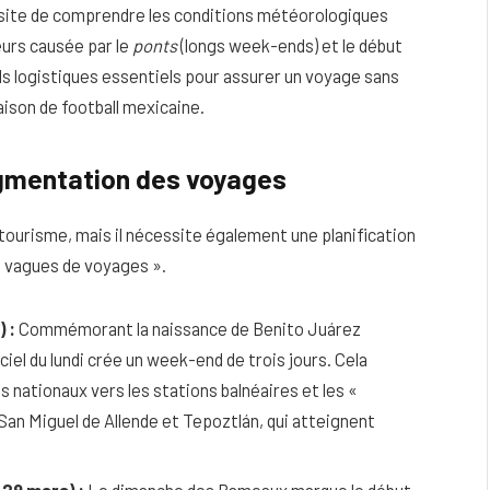
site de comprendre les conditions météorologiques
eurs causée par le
ponts
(longs week-ends) et le début
ails logistiques essentiels pour assurer un voyage sans
aison de football mexicaine.
ugmentation des voyages
 tourisme, mais il nécessite également une planification
« vagues de voyages ».
 :
Commémorant la naissance de Benito Juárez
eau
Peau sèche et sensible : quels soins
iciel du lundi crée un week-end de trois jours. Cela
utiliser pour ne pas l’irriter ?
nationaux vers les stations balnéaires et les «
an Miguel de Allende et Tepoztlán, qui atteignent
4 JUIN 2026