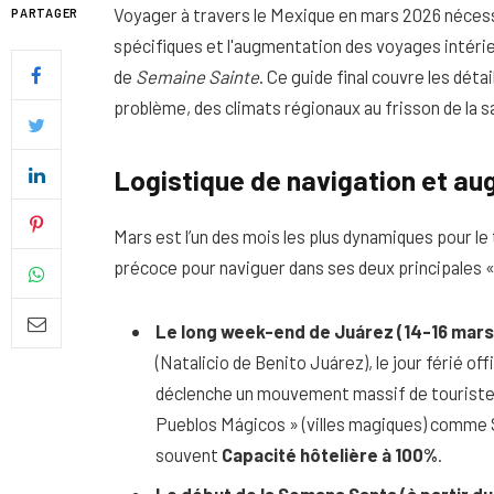
Voyager à travers le Mexique en mars 2026 néces
PARTAGER
spécifiques et l'augmentation des voyages intéri
de
Semaine Sainte
. Ce guide final couvre les dét
problème, des climats régionaux au frisson de la s
Logistique de navigation et a
Mars est l’un des mois les plus dynamiques pour le
précoce pour naviguer dans ses deux principales 
Le long week-end de Juárez (14-16 mars)
Quel soin adopter pour une p
(Natalicio de Benito Juárez), le jour férié off
uniforme et lumineuse
déclenche un mouvement massif de touristes 
Pueblos Mágicos » (villes magiques) comme S
26 NOVEMBRE 2025
souvent
Capacité hôtelière à 100%
.