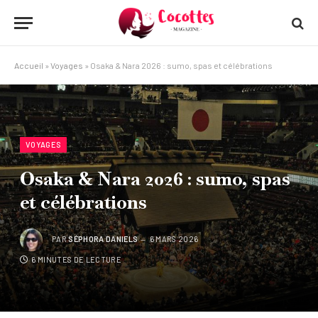
Accueil
»
Voyages
»
Osaka & Nara 2026 : sumo, spas et célébrations
VOYAGES
Osaka & Nara 2026 : sumo, spas
et célébrations
PAR
SÉPHORA DANIELS
6 MARS 2026
6 MINUTES DE LECTURE