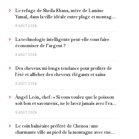
Le refuge de Sheila Ebana, mère de Lamine
Yamal, dans la ville idéale entre plage et montagne
pour vivre tranquillement près de Barcelone
8 AOÛT 2026
La technologie intelligente peut-elle vous faire
économiser de l’argent ?
8 AOÛT 2026
Des cheveux mi-longs tendance pour profiter de
l'été et afficher des cheveux élégants et sains
8 AOÛT 2026
Ángel León, chef : « Si vous voulez que le poisson
soit bon et savoureux, ne le lavez jamais avec l'eau
du robinet »
8 AOÛT 2026
Le coin balnéaire préféré de Chenoa : une
charmante ville au pied de la montagne avec vue
sur la Méditerranée, bon poisson et criques