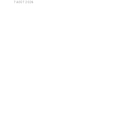
7 AOÛT 2026
isolées