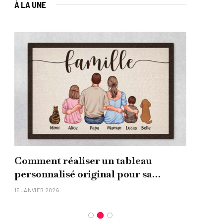
À LA UNE
Comment réaliser un tableau
Que
personnalisé original pour sa
uni
famille ?
15 JANVIER 2026
26 NO