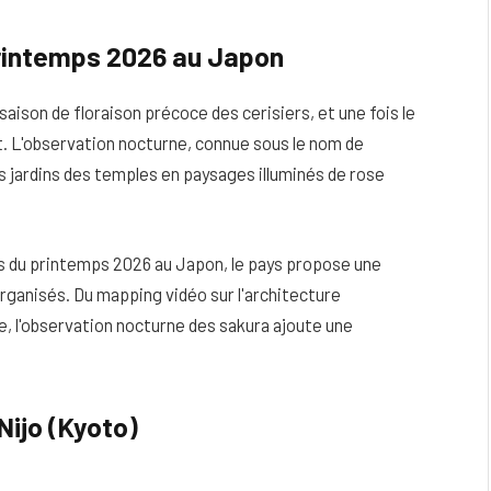
printemps 2026 au Japon
aison de floraison précoce des cerisiers, et une fois le
. L'observation nocturne, connue sous le nom de
s jardins des temples en paysages illuminés de rose
ns du printemps 2026 au Japon, le pays propose une
anisés. Du mapping vidéo sur l'architecture
re, l'observation nocturne des sakura ajoute une
eau
Peau sèche et sensible : quels soins
utiliser pour ne pas l’irriter ?
Nijo (Kyoto)
4 JUIN 2026