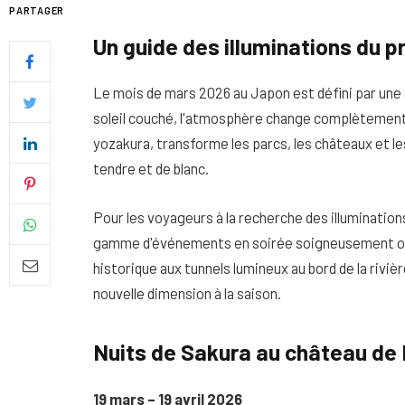
PARTAGER
Un guide des illuminations du 
Le mois de mars 2026 au Japon est défini par une s
soleil couché, l'atmosphère change complètement
yozakura, transforme les parcs, les châteaux et le
tendre et de blanc.
Pour les voyageurs à la recherche des illuminatio
gamme d'événements en soirée soigneusement org
historique aux tunnels lumineux au bord de la riviè
Quel soin adopter pour une p
nouvelle dimension à la saison.
uniforme et lumineuse
Nuits de Sakura au château de 
26 NOVEMBRE 2025
19 mars – 19 avril 2026