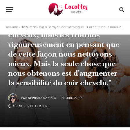
BIEN-ÊTRE
María Garayar, dermatologue :
"Lorsque nous nous lavons les
Accueil
»
Bien-être
»
María Garayar, dermatologue : "Lorsque nous nous lavons les cheveux, nous les frottons vigoureusement en pensant que de cette façon nous nettoyons mieux. Mais la seule chose que nous obtenons est d'augmenter la sensibilité du cuir chevelu."
cheveux, nous les frottons
vigoureusement en pensant que
de cette façon nous nettoyons
mieux. Mais la seule chose que
nous obtenons est d'augmenter
la sensibilité du cuir chevelu."
PAR
SÉPHORA DANIELS
20 JUIN 2026
4 MINUTES DE LECTURE