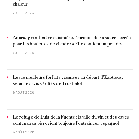
chaleur
7 AOÛT 2026
Adora, grand-mère cuisinière, à propos de sa sauce secrète
pour les boulettes de viande : « Elle contient un peu de
curcuma, du poivre, une poignée d'amandes et des tomates
7 AOÛT 2026
frites »
Les 10 meilleurs forfaits vacances au départ d'Exoticca,
selon les avis vérifiés de Trustpilot
6 AOÛT 2026
Le refuge de Luis de la Fuente : la ville du vin et des caves
centenaires où revient toujours l'entraîneur espagnol
6 AOÛT 2026