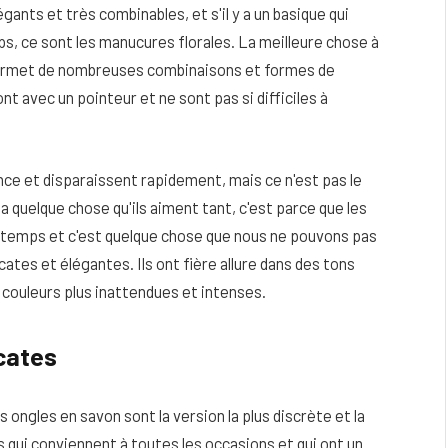
ants et très combinables, et s'il y a un basique qui
s, ce sont les manucures florales. La meilleure chose à
 permet de nombreuses combinaisons et formes de
ont avec un pointeur et ne sont pas si difficiles à
nce et disparaissent rapidement, mais ce n'est pas le
y a quelque chose qu'ils aiment tant, c'est parce que les
rintemps et c'est quelque chose que nous ne pouvons pas
icates et élégantes. Ils ont fière allure dans des tons
 couleurs plus inattendues et intenses.
eau
Peau sèche et sensible : quels soins
utiliser pour ne pas l’irriter ?
icates
4 JUIN 2026
s ongles en savon sont la version la plus discrète et la
 qui conviennent à toutes les occasions et qui ont un