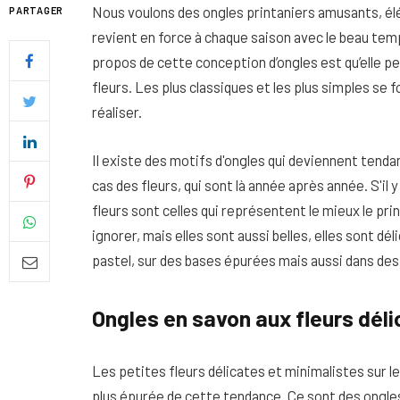
Nous voulons des ongles printaniers amusants, élég
PARTAGER
revient en force à chaque saison avec le beau temp
propos de cette conception d’ongles est qu’elle
fleurs. Les plus classiques et les plus simples se f
réaliser.
Il existe des motifs d'ongles qui deviennent tenda
cas des fleurs, qui sont là année après année. S'il 
fleurs sont celles qui représentent le mieux le p
ignorer, mais elles sont aussi belles, elles sont dél
pastel, sur des bases épurées mais aussi dans des
Quel soin adopter pour une p
uniforme et lumineuse
Ongles en savon aux fleurs dél
26 NOVEMBRE 2025
Les petites fleurs délicates et minimalistes sur le
plus épurée de cette tendance. Ce sont des ongles