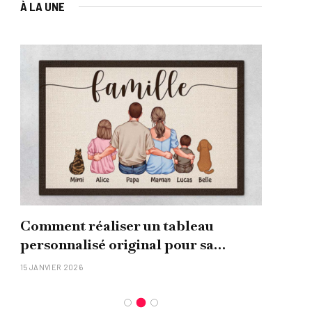
À LA UNE
Comment réaliser un tableau
Que
personnalisé original pour sa
uni
famille ?
15 JANVIER 2026
26 NO