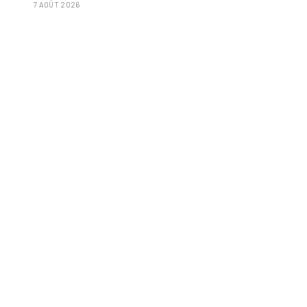
7 AOÛT 2026
poignée d'amandes et des tomates frites »