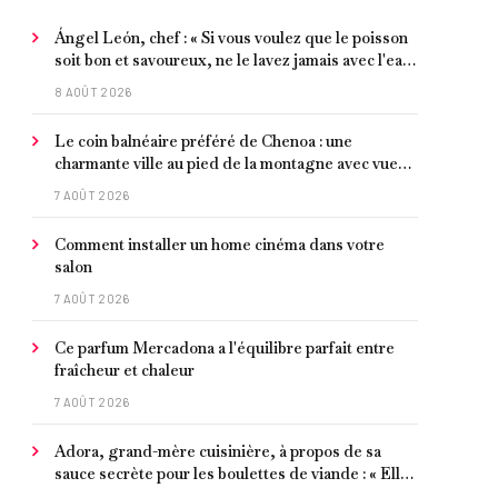
Ángel León, chef : « Si vous voulez que le poisson
soit bon et savoureux, ne le lavez jamais avec l'eau
du robinet »
8 AOÛT 2026
Le coin balnéaire préféré de Chenoa : une
charmante ville au pied de la montagne avec vue
sur la Méditerranée, bon poisson et criques
7 AOÛT 2026
isolées
Comment installer un home cinéma dans votre
salon
7 AOÛT 2026
Ce parfum Mercadona a l'équilibre parfait entre
fraîcheur et chaleur
7 AOÛT 2026
Adora, grand-mère cuisinière, à propos de sa
sauce secrète pour les boulettes de viande : « Elle
contient un peu de curcuma, du poivre, une