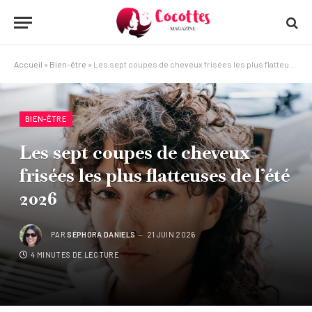
Accueil
»
Bien-être
»
Les sept coupes de cheveux frisées les plus flatteuses de l’été 2026
BIEN-ÊTRE
Les sept coupes de cheveux
frisées les plus flatteuses de l’été
2026
PAR
SÉPHORA DANIELS
21 JUIN 2026
4 MINUTES DE LECTURE