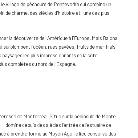
t le village de pêcheurs de Pontevedra qui combine un
in de charme, des siècles d'histoire et l'une des plus
ncer la découverte de l'Amérique à l'Europe. Mais Baiona
i surplombent l'océan, rues pavées, fruits de mer frais
s paysages les plus impressionnants de la côte
 plus complètes du nord de l'Espagne.
eau
Peau sèche et sensible : quels soins
utiliser pour ne pas l’irriter ?
rteresse de Monterreal. Situé sur la péninsule de Monte
4 JUIN 2026
 il domine depuis des siècles l'entrée de l'estuaire de
ncé à prendre forme au Moyen Âge, le lieu conserve des