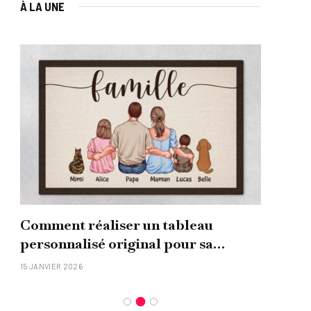
À LA UNE
Comment réaliser un tableau
Que
personnalisé original pour sa
uni
famille ?
15 JANVIER 2026
26 NO