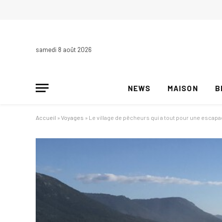
samedi 8 août 2026
NEWS
MAISON
B
Accueil
»
Voyages
»
Le village de pêcheurs qui a tout pour une escapade