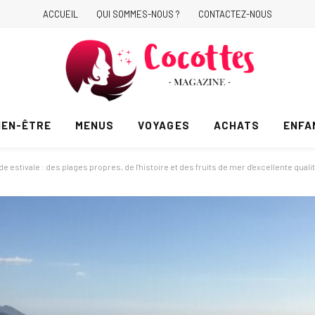
ACCUEIL
QUI SOMMES-NOUS ?
CONTACTEZ-NOUS
IEN-ÊTRE
MENUS
VOYAGES
ACHATS
ENFA
 estivale : des plages propres, de l'histoire et des fruits de mer d'excellente qualit