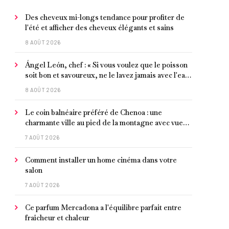
Des cheveux mi-longs tendance pour profiter de
l'été et afficher des cheveux élégants et sains
8 AOÛT 2026
Ángel León, chef : « Si vous voulez que le poisson
soit bon et savoureux, ne le lavez jamais avec l'eau
du robinet »
8 AOÛT 2026
Le coin balnéaire préféré de Chenoa : une
charmante ville au pied de la montagne avec vue
sur la Méditerranée, bon poisson et criques
7 AOÛT 2026
isolées
Comment installer un home cinéma dans votre
salon
7 AOÛT 2026
Ce parfum Mercadona a l'équilibre parfait entre
fraîcheur et chaleur