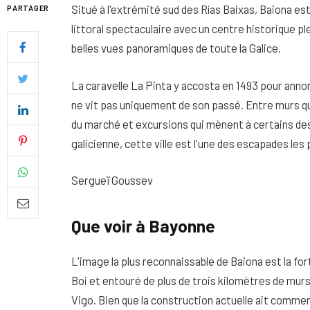
Situé à l'extrémité sud des Rías Baixas, Baiona es
PARTAGER
littoral spectaculaire avec un centre historique ple
belles vues panoramiques de toute la Galice.
La caravelle La Pinta y accosta en 1493 pour anno
ne vit pas uniquement de son passé. Entre murs qu
du marché et excursions qui mènent à certains de
galicienne, cette ville est l'une des escapades les
Sergueï Goussev
Que voir à Bayonne
Quel soin adopter pour une p
uniforme et lumineuse
L'image la plus reconnaissable de Baiona est la fo
26 NOVEMBRE 2025
Boi et entouré de plus de trois kilomètres de murs,
Vigo. Bien que la construction actuelle ait comme