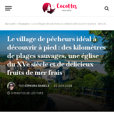
Accueil
»
Voyages
»
Le village de pêcheurs idéal à découvrir à pied : des kilomètres de plages sauvages, une église du XVe siècle et de délicieux fruits de mer frais
VOYAGES
Le village de pêcheurs idéal à
découvrir à pied : des kilomètres
de plages sauvages, une église
du XVe siècle et de délicieux
fruits de mer frais
PAR
SÉPHORA DANIELS
22 JUIN 2026
3 MINUTES DE LECTURE