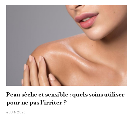
che et sensible : quels soins utiliser
Comment
 pas l’irriter ?
original
15 JANVIER 20