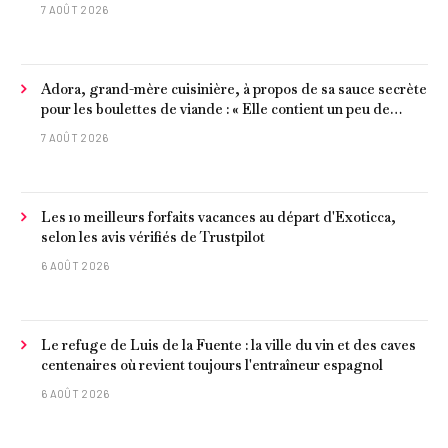
7 AOÛT 2026
Adora, grand-mère cuisinière, à propos de sa sauce secrète
pour les boulettes de viande : « Elle contient un peu de
curcuma, du poivre, une poignée d'amandes et des tomates
7 AOÛT 2026
frites »
Les 10 meilleurs forfaits vacances au départ d'Exoticca,
selon les avis vérifiés de Trustpilot
6 AOÛT 2026
Le refuge de Luis de la Fuente : la ville du vin et des caves
centenaires où revient toujours l'entraîneur espagnol
6 AOÛT 2026