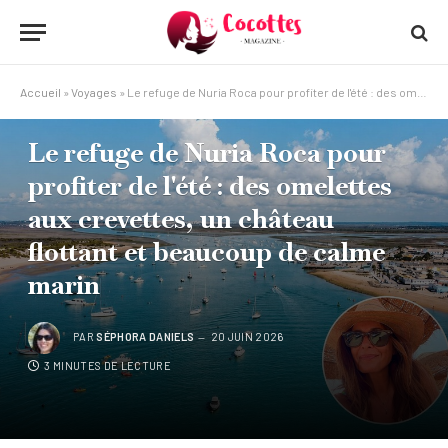
Accueil
»
Voyages
»
Le refuge de Nuria Roca pour profiter de l'été : des omelettes aux crevettes, un château flottant et beaucoup de calme marin
VOYAGES
Le refuge de Nuria Roca pour
profiter de l'été : des omelettes
aux crevettes, un château
flottant et beaucoup de calme
marin
PAR
SÉPHORA DANIELS
20 JUIN 2026
3 MINUTES DE LECTURE