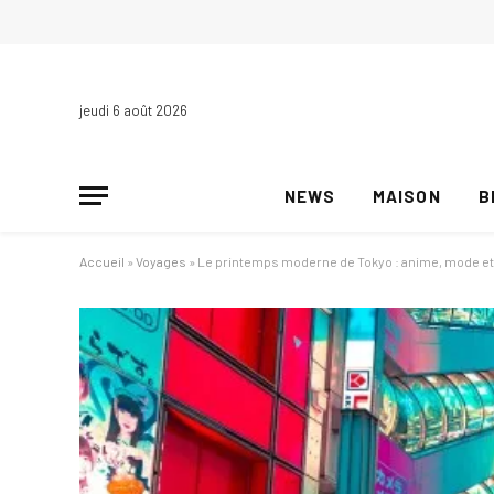
jeudi 6 août 2026
NEWS
MAISON
B
Accueil
»
Voyages
»
Le printemps moderne de Tokyo : anime, mode et