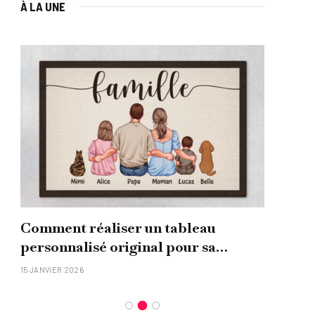
À LA UNE
Comment réaliser un tableau
Que
personnalisé original pour sa
uni
famille ?
15 JANVIER 2026
26 NO