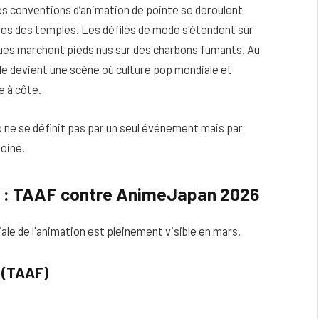
s conventions d’animation de pointe se déroulent
ires des temples. Les défilés de mode s'étendent sur
ques marchent pieds nus sur des charbons fumants. Au
tale devient une scène où culture pop mondiale et
e à côte.
 ne se définit pas par un seul événement mais par
moine.
me : TAAF contre AnimeJapan 2026
eau
Peau sèche et sensible : quels soins
le de l'animation est pleinement visible en mars.
utiliser pour ne pas l’irriter ?
o (TAAF)
4 JUIN 2026