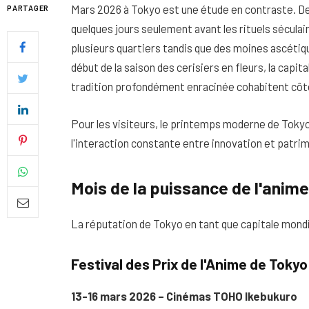
Mars 2026 à Tokyo est une étude en contraste. De
PARTAGER
quelques jours seulement avant les rituels sécula
plusieurs quartiers tandis que des moines ascéti
début de la saison des cerisiers en fleurs, la capi
tradition profondément enracinée cohabitent côt
Pour les visiteurs, le printemps moderne de Tokyo
l'interaction constante entre innovation et patri
Mois de la puissance de l'ani
Quel soin adopter pour une p
La réputation de Tokyo en tant que capitale mondia
uniforme et lumineuse
Festival des Prix de l'Anime de Toky
26 NOVEMBRE 2025
13-16 mars 2026 – Cinémas TOHO Ikebukuro