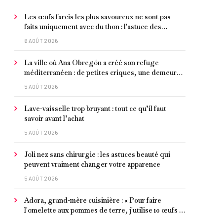
Les œufs farcis les plus savoureux ne sont pas
faits uniquement avec du thon : l'astuce des
moules marinées pour les rendre beaucoup plus
6 AOÛT 2026
juteux
La ville où Ana Obregón a créé son refuge
méditerranéen : de petites criques, une demeure
de millionnaire face à la mer et les meilleurs fruits
5 AOÛT 2026
de mer
Lave-vaisselle trop bruyant : tout ce qu’il faut
savoir avant l’achat
5 AOÛT 2026
Joli nez sans chirurgie : les astuces beauté qui
peuvent vraiment changer votre apparence
5 AOÛT 2026
Adora, grand-mère cuisinière : « Pour faire
l'omelette aux pommes de terre, j'utilise 10 œufs et
je laisse faire petit à petit »