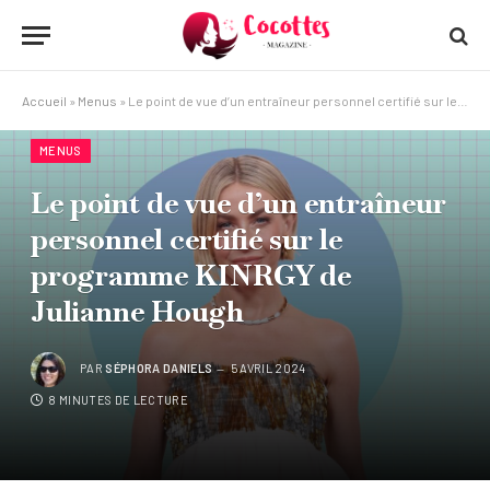
Accueil
»
Menus
»
Le point de vue d’un entraîneur personnel certifié sur le programme KINRGY de Julianne Hough
MENUS
Le point de vue d’un entraîneur
personnel certifié sur le
programme KINRGY de
Julianne Hough
PAR
SÉPHORA DANIELS
5 AVRIL 2024
8 MINUTES DE LECTURE