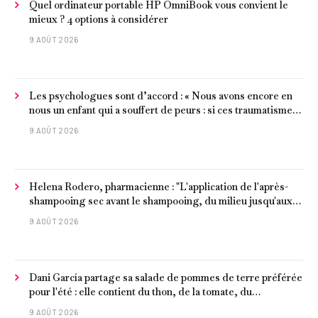
Quel ordinateur portable HP OmniBook vous convient le
mieux ? 4 options à considérer
9 AOÛT 2026
Les psychologues sont d’accord : « Nous avons encore en
nous un enfant qui a souffert de peurs : si ces traumatismes
ne sont pas surmontés, ils continueront à nous affecter dans
9 AOÛT 2026
notre vie d’adulte. »
Helena Rodero, pharmacienne : "L'application de l'après-
shampooing sec avant le shampooing, du milieu jusqu'aux
pointes, est recommandée pour les cheveux délicats et
9 AOÛT 2026
ternes.
Dani García partage sa salade de pommes de terre préférée
pour l'été : elle contient du thon, de la tomate, du
concombre et de l'œuf
9 AOÛT 2026