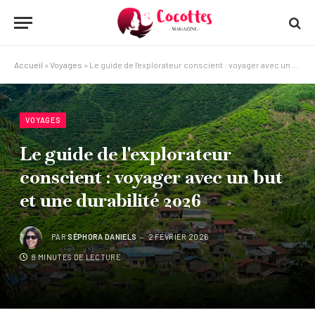
Accueil
»
Voyages
»
Le guide de l'explorateur conscient : voyager avec un but et une durabilité 2026
VOYAGES
Le guide de l'explorateur
conscient : voyager avec un but
et une durabilité 2026
PAR
SÉPHORA DANIELS
2 FÉVRIER 2026
8 MINUTES DE LECTURE