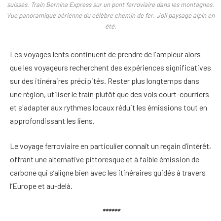
suisses. Train Bernina Express sur un pont ferroviaire dans les montagnes.
Vue panoramique aérienne du célèbre chemin de fer. Joli paysage alpin en
été.
Les voyages lents continuent de prendre de l'ampleur alors
que les voyageurs recherchent des expériences significatives
sur des itinéraires précipités. Rester plus longtemps dans
une région, utiliser le train plutôt que des vols court-courriers
et s'adapter aux rythmes locaux réduit les émissions tout en
approfondissant les liens.
Le voyage ferroviaire en particulier connaît un regain d’intérêt,
offrant une alternative pittoresque et à faible émission de
carbone qui s’aligne bien avec les itinéraires guidés à travers
l’Europe et au-delà.
******