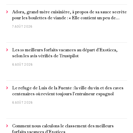
Adora, grand-mère cuisinière, à propos de sa sauce secrète
pour les boulettes de viande : « Elle contient un peu de
curcuma, du poivre, une poignée d'amandes et des tomates
7 AOÛT 2026
frites »
Les 10 meilleurs forfaits vacances au départ d'Exoticca,
selon les avis vérifiés de Trustpilot
6 AOÛT 2026
Le refuge de Luis de la Fuente : la ville du vin et des caves
centenaires où revient toujours l'entraîneur espagnol
6 AOÛT 2026
Comment nous calculons le classement des meilleurs
forfaits vacances d'Exoticca