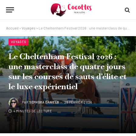
Accueil
»
Voyages
»
Le Cheltenham Festival 2026 : une masterclass de quatre jours sur les courses de sauts d'élite et le luxe expérientiel
VOYAGES
Le Cheltenham Festival 2026 :
une masterclass de quatre jours
sur les courses de sauts d'élite et
le luxe expérientiel
PAR
SÉPHORA DANIELS
28 FÉVRIER 2026
4 MINUTES DE LECTURE