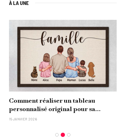
À LA UNE
Comment réaliser un tableau
Que
personnalisé original pour sa
uni
famille ?
15 JANVIER 2026
26 NO