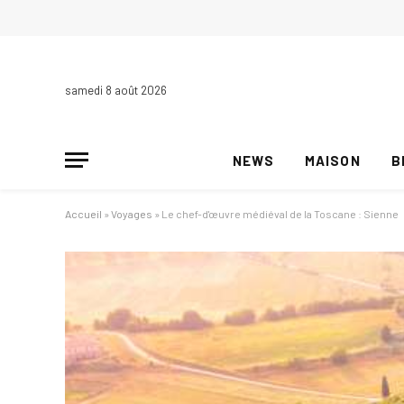
samedi 8 août 2026
NEWS
MAISON
B
Accueil
»
Voyages
»
Le chef-d'œuvre médiéval de la Toscane : Sienne