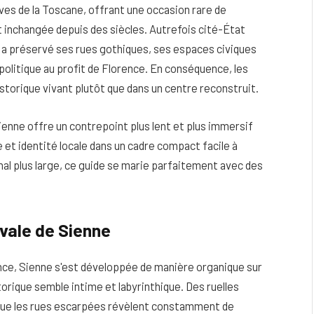
ives de la Toscane, offrant une occasion rare de
 inchangée depuis des siècles. Autrefois cité-État
a préservé ses rues gothiques, ses espaces civiques
politique au profit de Florence. En conséquence, les
istorique vivant plutôt que dans un centre reconstruit.
Sienne offre un contrepoint plus lent et plus immersif
mie et identité locale dans un cadre compact facile à
nal plus large, ce guide se marie parfaitement avec des
eau
Peau sèche et sensible : quels soins
vale de Sienne
utiliser pour ne pas l’irriter ?
ance, Sienne s'est développée de manière organique sur
4 JUIN 2026
storique semble intime et labyrinthique. Des ruelles
s que les rues escarpées révèlent constamment de