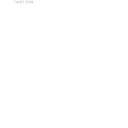
7 AOÛT 2026
poignée d'amandes et des tomates frites »