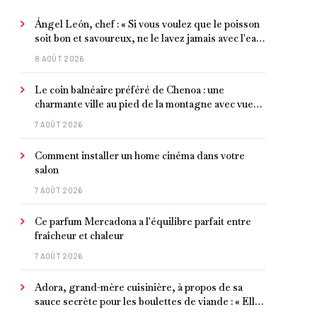
Ángel León, chef : « Si vous voulez que le poisson
soit bon et savoureux, ne le lavez jamais avec l'eau
du robinet »
8 AOÛT 2026
Le coin balnéaire préféré de Chenoa : une
charmante ville au pied de la montagne avec vue
sur la Méditerranée, bon poisson et criques
7 AOÛT 2026
isolées
Comment installer un home cinéma dans votre
salon
7 AOÛT 2026
Ce parfum Mercadona a l'équilibre parfait entre
fraîcheur et chaleur
7 AOÛT 2026
Adora, grand-mère cuisinière, à propos de sa
sauce secrète pour les boulettes de viande : « Elle
contient un peu de curcuma, du poivre, une