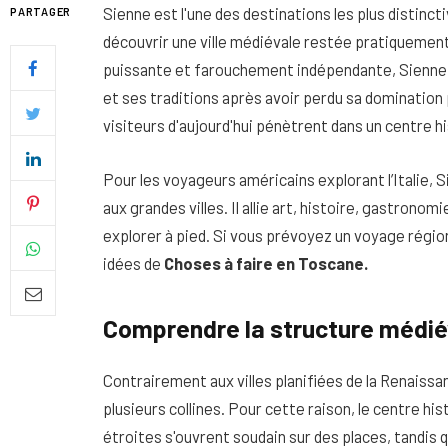
Sienne
est l'une des destinations les plus distinct
PARTAGER
découvrir une ville médiévale restée pratiquement
puissante et farouchement indépendante, Sienne 
et ses traditions après avoir perdu sa domination 
visiteurs d'aujourd'hui pénètrent dans un centre h
Pour les voyageurs américains explorant l’Italie, 
aux grandes villes. Il allie art, histoire, gastrono
explorer à pied. Si vous prévoyez un voyage régio
idées de
Choses à faire en Toscane.
Quel soin adopter pour une p
Comprendre la structure médié
uniforme et lumineuse
Contrairement aux villes planifiées de la Renaiss
26 NOVEMBRE 2025
plusieurs collines. Pour cette raison, le centre hi
étroites s'ouvrent soudain sur des places, tandi