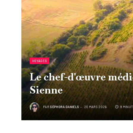
VOYAGES
Le chef-d'œuvre médié
Sienne
PAR
SÉPHORA DANIELS
20 MARS 2026
9 MINU