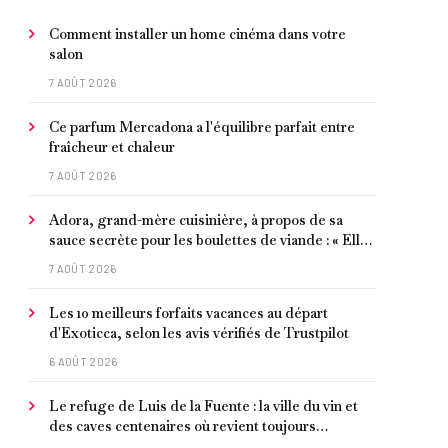
Comment installer un home cinéma dans votre
salon
7 AOÛT 2026
Ce parfum Mercadona a l'équilibre parfait entre
fraîcheur et chaleur
7 AOÛT 2026
Adora, grand-mère cuisinière, à propos de sa
sauce secrète pour les boulettes de viande : « Elle
contient un peu de curcuma, du poivre, une
7 AOÛT 2026
poignée d'amandes et des tomates frites »
Les 10 meilleurs forfaits vacances au départ
d'Exoticca, selon les avis vérifiés de Trustpilot
6 AOÛT 2026
Le refuge de Luis de la Fuente : la ville du vin et
des caves centenaires où revient toujours
l'entraîneur espagnol