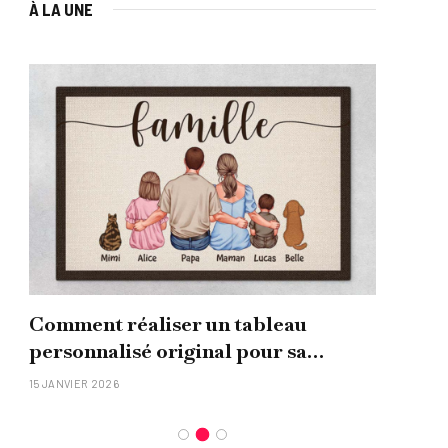
À LA UNE
Comment réaliser un tableau
Que
personnalisé original pour sa
uni
famille ?
15 JANVIER 2026
26 NO