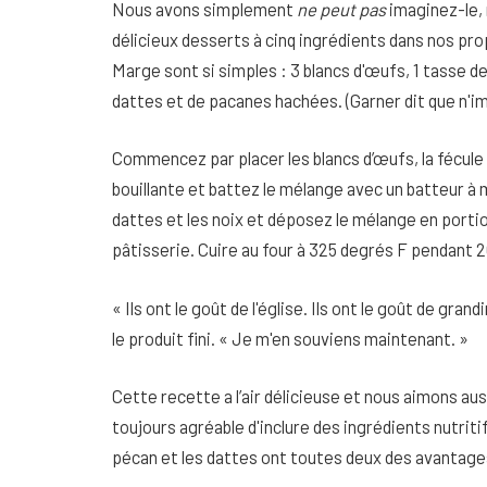
Nous avons simplement
ne peut pas
imaginez-le, 
délicieux desserts à cinq ingrédients dans nos pr
Marge sont si simples : 3 blancs d'œufs, 1 tasse de
dattes et de pacanes hachées. (Garner dit que n'imp
Commencez par placer les blancs d’œufs, la fécule d
bouillante et battez le mélange avec un batteur à
dattes et les noix et déposez le mélange en portio
pâtisserie. Cuire au four à 325 degrés F pendant 20
« Ils ont le goût de l'église. Ils ont le goût de grand
le produit fini. « Je m'en souviens maintenant. »
Cette recette a l’air délicieuse et nous aimons aussi
toujours agréable d'inclure des ingrédients nutrit
pécan et les dattes ont toutes deux des avantages