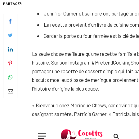
PARTAGER
Jennifer Garner et sa mère ont partagé une r
La recette provient d'un livre de cuisine co
Garder la porte du four fermée est la clé de 
La seule chose meilleure qu’une recette familiale
histoire. Sur son Instagram #PretendCookingShow,
partager une recette de dessert simple qui fait pa
biscuits moelleux à base de meringue proviennent 
l'histoire d'origine la plus douce.
Quel soin adopter pour une p
« Bienvenue chez Meringue Chews, car devinez quoi 
uniforme et lumineuse
désignant sa mère, Patricia Garner. « Patricia, la
26 NOVEMBRE 2025