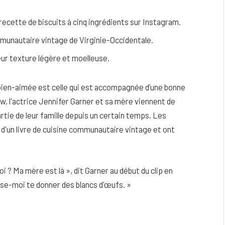
ecette de biscuits à cinq ingrédients sur Instagram.
mmunautaire vintage de Virginie-Occidentale.
leur texture légère et moelleuse.
 bien-aimée est celle qui est accompagnée d’une bonne
 l'actrice Jennifer Garner et sa mère viennent de
rtie de leur famille depuis un certain temps. Les
d'un livre de cuisine communautaire vintage et ont
eau
Peau sèche et sensible : quels soins
? Ma mère est là », dit Garner au début du clip en
utiliser pour ne pas l’irriter ?
isse-moi te donner des blancs d'œufs. »
4 JUIN 2026