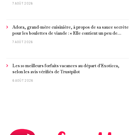
7 AOÛT 2026
Adora, grand-mère cuisinière, à propos de sa sauce secrète
pour les boulettes de viande : « Elle contient un peu de
curcuma, du poivre, une poignée d'amandes et des tomates
7 AOÛT 2026
frites »
Les 10 meilleurs forfaits vacances au départ d'Exoticca,
selon les avis vérifiés de Trustpilot
6 AOÛT 2026