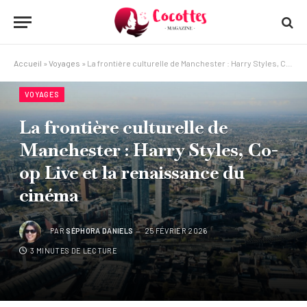
Accueil
»
Voyages
»
La frontière culturelle de Manchester : Harry Styles, Co-op Live et la renaissance du cinéma
VOYAGES
La frontière culturelle de
Manchester : Harry Styles, Co-
op Live et la renaissance du
cinéma
PAR
SÉPHORA DANIELS
25 FÉVRIER 2026
3 MINUTES DE LECTURE