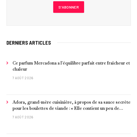
DERNIERS ARTICLES
Ce parfum Mercadona a l'équilibre parfait entre fraîcheur et
chaleur
7 AOÛT 2026
Adora, grand-mère cuisinière, à propos de sa sauce secrète
pour les boulettes de viande : « Elle contient un peu de
curcuma, du poivre, une poignée d'amandes et des tomates
7 AOÛT 2026
frites »