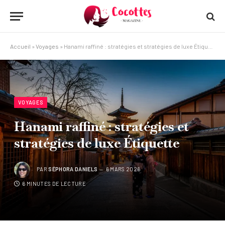
Accueil
»
Voyages
»
Hanami raffiné : stratégies et stratégies de luxe Étiquette
VOYAGES
Hanami raffiné : stratégies et
stratégies de luxe Étiquette
PAR
SÉPHORA DANIELS
6 MARS 2026
6 MINUTES DE LECTURE